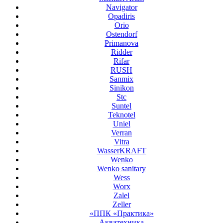
Navigator
Opadiris
Orio
Ostendorf
Primanova
Ridder
Rifar
RUSH
Sanmix
Sinikon
Stc
Suntel
Teknotel
Uniel
Verran
Vitra
WasserKRAFT
Wenko
Wenko sanitary
Wess
Worx
Zalel
Zeller
«ППК «Практика»
Акватехника