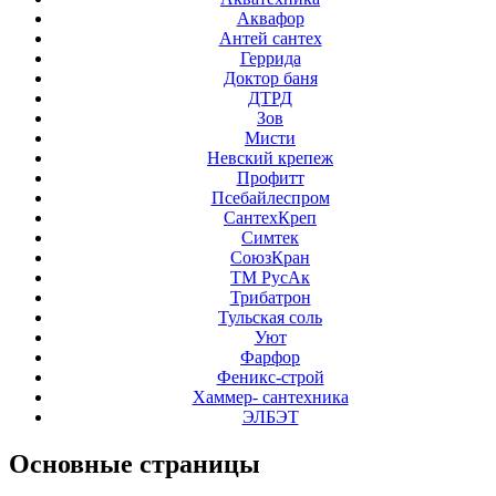
Аквафор
Антей сантех
Геррида
Доктор баня
ДТРД
Зов
Мисти
Невский крепеж
Профитт
Псебайлеспром
СантехКреп
Симтек
СоюзКран
ТМ РусАк
Трибатрон
Тульская соль
Уют
Фарфор
Феникс-строй
Хаммер- сантехника
ЭЛБЭТ
Основные
страницы