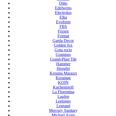
Ditto
Edelweiss
Electrolux
Elka
Evoform
FBS
Fixsen
Format
Garda Decor
Golden fox
Gota rocio
Grampus
Grand-Plast Tile
Hammer
Hengfei
Kerama Marazzi
Keramag
KOIN
Kuchenprofi
La Florentina
Laufen
Leelongs
Legrand
Mercury Sanitary
Michael Aram