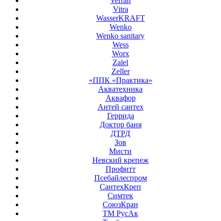
Verran
Vitra
WasserKRAFT
Wenko
Wenko sanitary
Wess
Worx
Zalel
Zeller
«ППК «Практика»
Акватехника
Аквафор
Антей сантех
Геррида
Доктор баня
ДТРД
Зов
Мисти
Невский крепеж
Профитт
Псебайлеспром
СантехКреп
Симтек
СоюзКран
ТМ РусАк