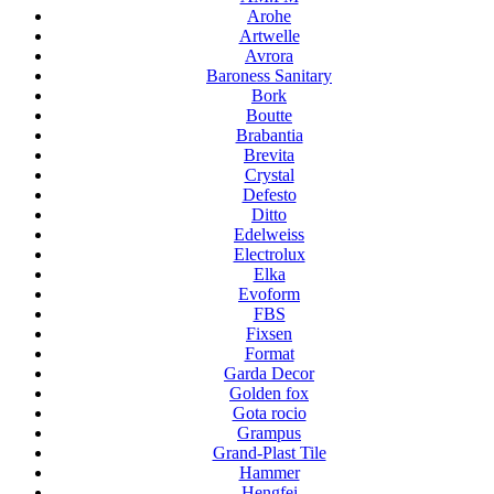
Arohe
Artwelle
Avrora
Baroness Sanitary
Bork
Boutte
Brabantia
Brevita
Crystal
Defesto
Ditto
Edelweiss
Electrolux
Elka
Evoform
FBS
Fixsen
Format
Garda Decor
Golden fox
Gota rocio
Grampus
Grand-Plast Tile
Hammer
Hengfei