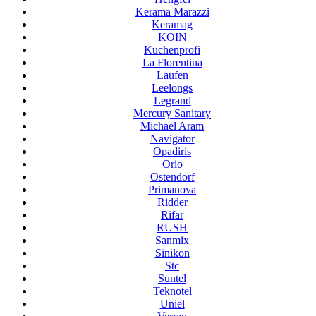
Kerama Marazzi
Keramag
KOIN
Kuchenprofi
La Florentina
Laufen
Leelongs
Legrand
Mercury Sanitary
Michael Aram
Navigator
Opadiris
Orio
Ostendorf
Primanova
Ridder
Rifar
RUSH
Sanmix
Sinikon
Stc
Suntel
Teknotel
Uniel