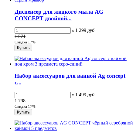
Диспенсер для жидкого мыла AG
CONCEPT двойной...
1 299
руб
x
1 571
Скидка 17%
Набор аксессуаров для ванной Ag concept
с...
1 499
руб
x
1 798
Скидка 17%