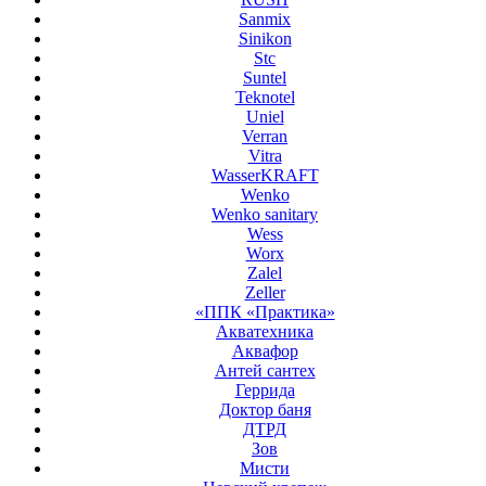
Sanmix
Sinikon
Stc
Suntel
Teknotel
Uniel
Verran
Vitra
WasserKRAFT
Wenko
Wenko sanitary
Wess
Worx
Zalel
Zeller
«ППК «Практика»
Акватехника
Аквафор
Антей сантех
Геррида
Доктор баня
ДТРД
Зов
Мисти