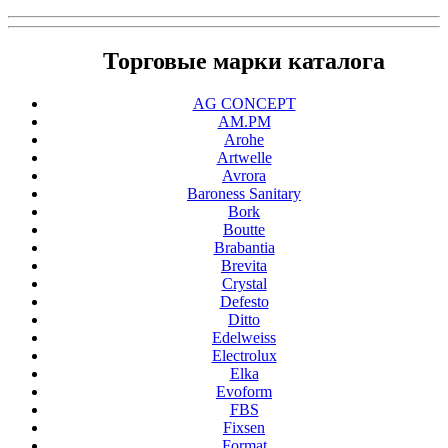
Торговые марки каталога
AG CONCEPT
AM.PM
Arohe
Artwelle
Avrora
Baroness Sanitary
Bork
Boutte
Brabantia
Brevita
Crystal
Defesto
Ditto
Edelweiss
Electrolux
Elka
Evoform
FBS
Fixsen
Format