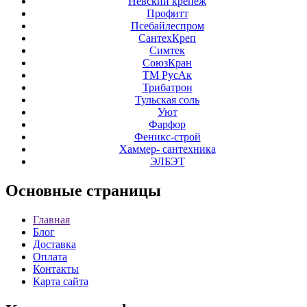
Невский крепеж
Профитт
Псебайлеспром
СантехКреп
Симтек
СоюзКран
ТМ РусАк
Трибатрон
Тульская соль
Уют
Фарфор
Феникс-строй
Хаммер- сантехника
ЭЛБЭТ
Основные
страницы
Главная
Блог
Доставка
Оплата
Контакты
Карта сайта