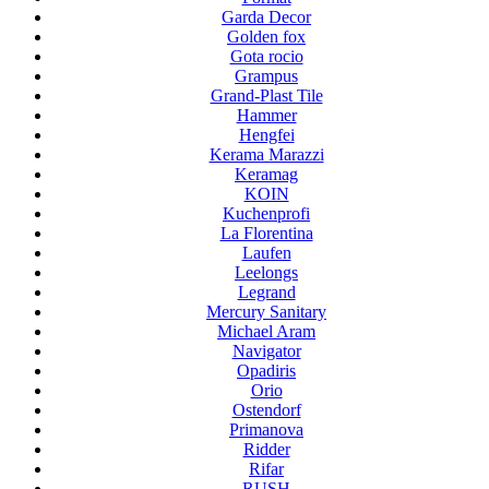
Garda Decor
Golden fox
Gota rocio
Grampus
Grand-Plast Tile
Hammer
Hengfei
Kerama Marazzi
Keramag
KOIN
Kuchenprofi
La Florentina
Laufen
Leelongs
Legrand
Mercury Sanitary
Michael Aram
Navigator
Opadiris
Orio
Ostendorf
Primanova
Ridder
Rifar
RUSH