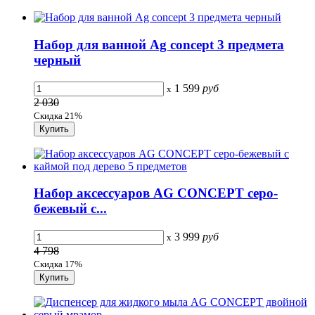
Набор для ванной Ag concept 3 предмета
черный
1 599
руб
x
2 030
Скидка 21%
Набор аксессуаров AG CONCEPT серо-
бежевый с...
3 999
руб
x
4 798
Скидка 17%