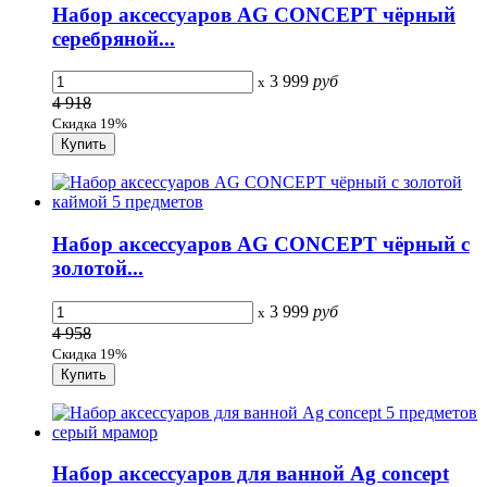
Набор аксессуаров AG CONCEPT чёрный
серебряной...
3 999
руб
x
4 918
Скидка 19%
Набор аксессуаров AG CONCEPT чёрный с
золотой...
3 999
руб
x
4 958
Скидка 19%
Набор аксессуаров для ванной Ag concept