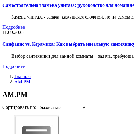
Самостоятельная замена унитаза: руководство для домашне
Замена унитаза - задача, кажущаяся сложной, но на само
Подробнее
11.09.2025
Санфаянс vs. Керамика: Как выбрать идеальную сантехник
Выбор сантехники для ванной комнаты – задача, требующа
Подробнее
Главная
AM.PM
AM.PM
Сортировать по: