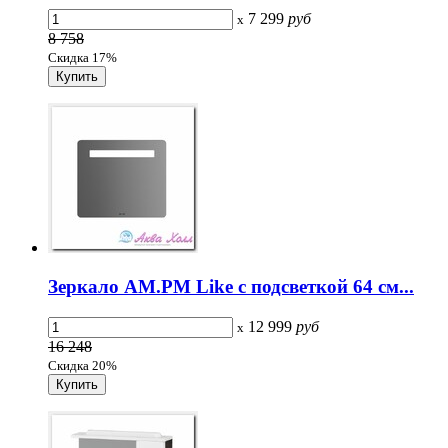
7 299
руб
x
8 758
Скидка 17%
Зеркало AM.PM Like с подсветкой 64 см...
12 999
руб
x
16 248
Скидка 20%