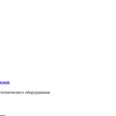
ысков
нтехнического оборудования
сте