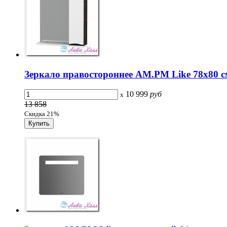
Зеркало правостороннее AM.PM Like 78х80 с
10 999
руб
x
13 858
Скидка 21%