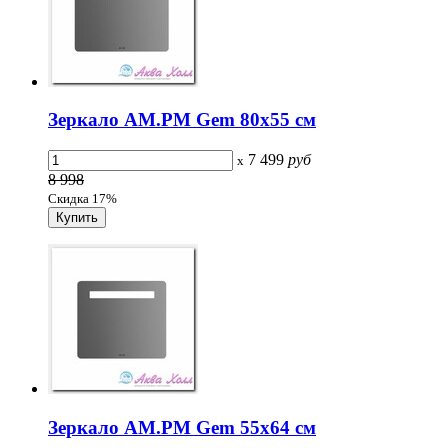
Зеркало AM.PM Gem 80х55 см
7 499
руб
x
8 998
Скидка 17%
Зеркало AM.PM Gem 55х64 см