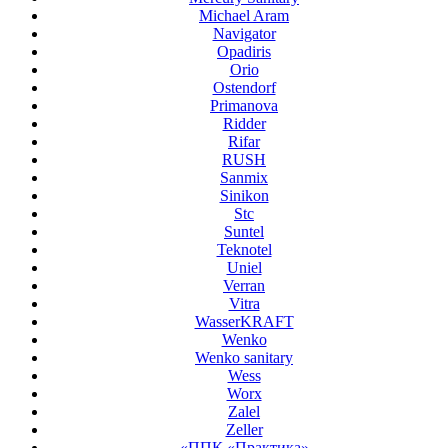
Michael Aram
Navigator
Opadiris
Orio
Ostendorf
Primanova
Ridder
Rifar
RUSH
Sanmix
Sinikon
Stc
Suntel
Teknotel
Uniel
Verran
Vitra
WasserKRAFT
Wenko
Wenko sanitary
Wess
Worx
Zalel
Zeller
«ППК «Практика»