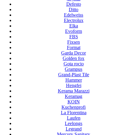
Defesto
Ditto
Edelweiss
Electrolux
Elka
Evoform
FBS
Fixsen
Format
Garda Decor
Golden fox
Gota rocio
Grampus
Grand-Plast Tile
Hammer
Hengfei
Kerama Marazzi
Keramag
KOIN
Kuchenprofi
La Florentina
Laufen
Leelongs
Legrand
Mercury Sanitary