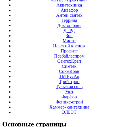
Акватехника
Аквафор
Антей сантех
Геррида
Доктор баня
ДТРД
Зов
Мисти
Невский крепеж
Профитт
Псебайлеспром
СантехКреп
Симтек
СоюзКран
ТМ РусАк
Трибатрон
Тульская соль
Уют
Фарфор
Феникс-строй
Хаммер- сантехника
ЭЛБЭТ
Основные
страницы