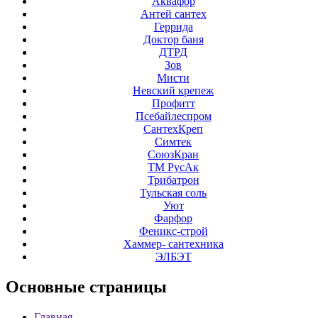
Аквафор
Антей сантех
Геррида
Доктор баня
ДТРД
Зов
Мисти
Невский крепеж
Профитт
Псебайлеспром
СантехКреп
Симтек
СоюзКран
ТМ РусАк
Трибатрон
Тульская соль
Уют
Фарфор
Феникс-строй
Хаммер- сантехника
ЭЛБЭТ
Основные
страницы
Главная