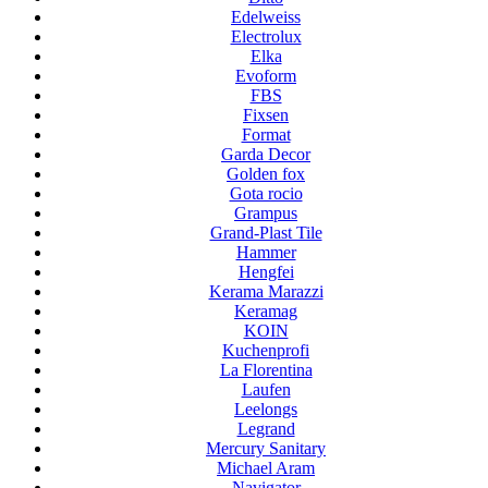
Edelweiss
Electrolux
Elka
Evoform
FBS
Fixsen
Format
Garda Decor
Golden fox
Gota rocio
Grampus
Grand-Plast Tile
Hammer
Hengfei
Kerama Marazzi
Keramag
KOIN
Kuchenprofi
La Florentina
Laufen
Leelongs
Legrand
Mercury Sanitary
Michael Aram
Navigator