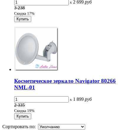
2 699
руб
x
3 238
Скидка 17%
Косметическое зеркало Navigator 80266
NML-01
1 899
руб
x
2 335
Скидка 19%
Сортировать по: