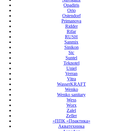
Opadiris
Orio
Ostendorf
Primanova
Ridder
Rifar
RUSH
Sanmix
Sinikon
Stc
Suntel
Teknotel
Uniel
Verran
Vitra
WasserKRAFT
Wenko
Wenko sanitary
Wess
Worx
Zalel
Zeller
«ППК «Практика»
Акватехника