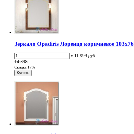
Зеркало Opadiris Лоренцо коричневое 103х76
11 999
руб
x
14 398
Скидка 17%