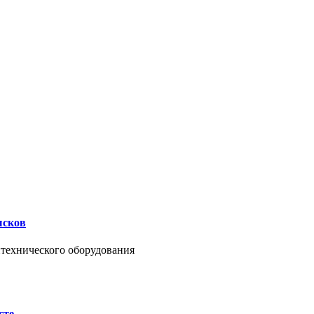
ысков
нтехнического оборудования
сте