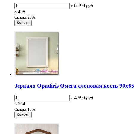
6 799
руб
x
8 498
Скидка 20%
Зеркало Opadiris Омега слоновая кость 90х65
4 599
руб
x
5 564
Скидка 17%