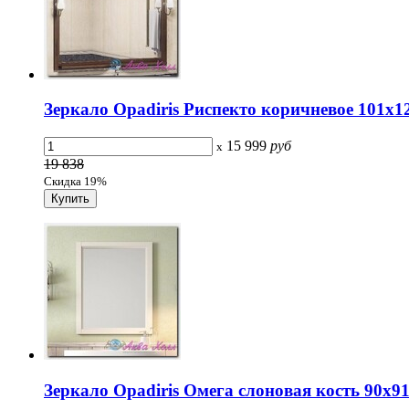
Зеркало Opadiris Риспекто коричневое 101х1
15 999
руб
x
19 838
Скидка 19%
Зеркало Opadiris Омега слоновая кость 90х91