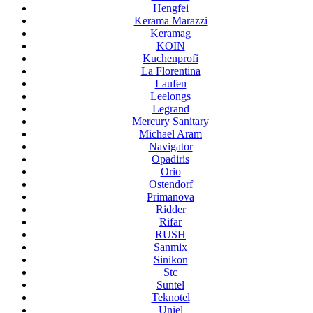
Hengfei
Kerama Marazzi
Keramag
KOIN
Kuchenprofi
La Florentina
Laufen
Leelongs
Legrand
Mercury Sanitary
Michael Aram
Navigator
Opadiris
Orio
Ostendorf
Primanova
Ridder
Rifar
RUSH
Sanmix
Sinikon
Stc
Suntel
Teknotel
Uniel