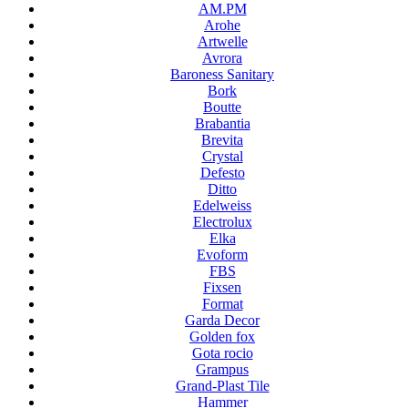
AM.PM
Arohe
Artwelle
Avrora
Baroness Sanitary
Bork
Boutte
Brabantia
Brevita
Crystal
Defesto
Ditto
Edelweiss
Electrolux
Elka
Evoform
FBS
Fixsen
Format
Garda Decor
Golden fox
Gota rocio
Grampus
Grand-Plast Tile
Hammer