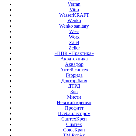
Verran
Vitra
WasserKRAFT
Wenko
Wenko sanitary
Wess
Worx
Zalel
Zeller
«ППК «Практика»
Акватехника
Аквафор
Антей сантех
Геррида
Доктор баня
ДТРД
Зов
Мисти
Невский крепеж
Профитт
Псебайлеспром
СантехКреп
Симтек
СоюзКран
ТМ РусАк