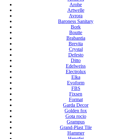
Arohe
Artwelle
Avrora
Baroness Sanitary
Bork
Boutte
Brabantia
Brevita
Crystal
Defesto
Ditto
Edelweiss
Electrolux
Elka
Evoform
FBS
Fixsen
Format
Garda Decor
Golden fox
Gota rocio
Grampus
Grand-Plast Tile
Hammer
Hengfei