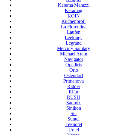
Kerama Marazzi
Keramag
KOIN
Kuchenprofi
La Florentina
Laufen
Leelongs
Legrand
Mercury Sanitary
Michael Aram
Navigator
Opadiris
Orio
Ostendorf
Primanova
Ridder
Rifar
RUSH
Sanmix
Sinikon
Stc
Suntel
Teknotel
Uniel