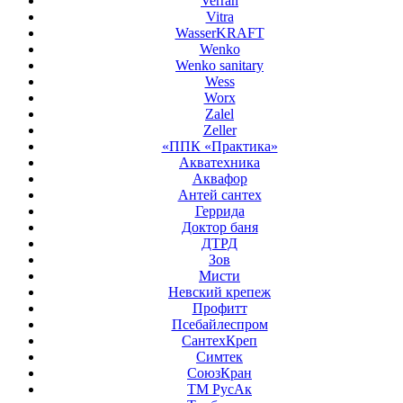
Verran
Vitra
WasserKRAFT
Wenko
Wenko sanitary
Wess
Worx
Zalel
Zeller
«ППК «Практика»
Акватехника
Аквафор
Антей сантех
Геррида
Доктор баня
ДТРД
Зов
Мисти
Невский крепеж
Профитт
Псебайлеспром
СантехКреп
Симтек
СоюзКран
ТМ РусАк