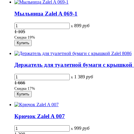
Мыльница Zalel A 069-1
899
руб
x
1 105
Скидка 19%
Держатель для туалетной бумаги с крышкой Za
1 389
руб
x
1 666
Скидка 17%
Крючок Zalel A 007
999
руб
x