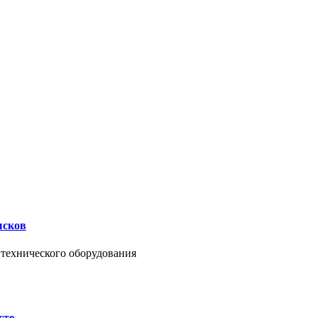
ысков
нтехнического оборудования
сте