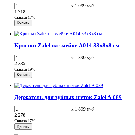
1 099
руб
x
1 318
Скидка 17%
Крючки Zalel на змейке A014 33х8х8 см
1 899
руб
x
2 335
Скидка 19%
Держатель для зубных щеток Zalel A 089
1 899
руб
x
2 278
Скидка 17%