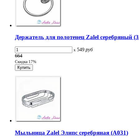
Держатель для полотенец Zalel серебряный (3
549
руб
x
664
Скидка 17%
Мыльница Zalel Элипс серебряная (A031)