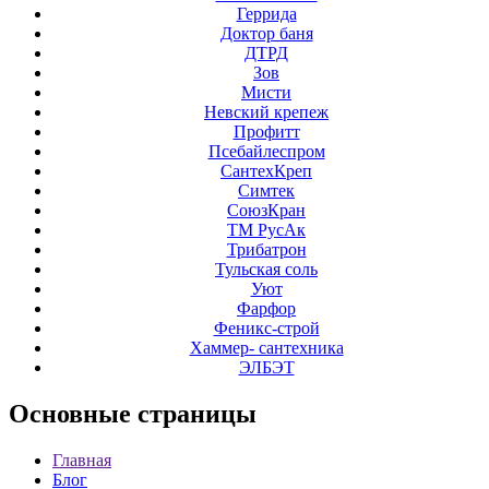
Геррида
Доктор баня
ДТРД
Зов
Мисти
Невский крепеж
Профитт
Псебайлеспром
СантехКреп
Симтек
СоюзКран
ТМ РусАк
Трибатрон
Тульская соль
Уют
Фарфор
Феникс-строй
Хаммер- сантехника
ЭЛБЭТ
Основные
страницы
Главная
Блог