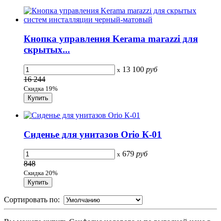
Кнопка управления Kerama marazzi для
скрытых...
13 100
руб
x
16 244
Скидка 19%
Сиденье для унитазов Orio К-01
679
руб
x
848
Скидка 20%
Сортировать по: