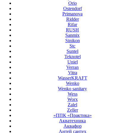
Orio
Ostendorf
Primanova
Ridder
Rifar
RUSH
Sanmix
Sinikon
Stc
Suntel
Teknotel
Uniel
Verran
Vitra
WasserKRAFT
Wenko
Wenko sanitary
Wess
Worx
Zalel
Zeller
«ППК «Практика»
Акватехника
Аквафор
Антей сантех