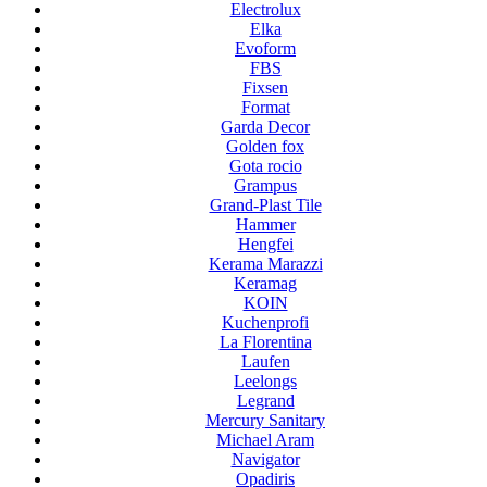
Electrolux
Elka
Evoform
FBS
Fixsen
Format
Garda Decor
Golden fox
Gota rocio
Grampus
Grand-Plast Tile
Hammer
Hengfei
Kerama Marazzi
Keramag
KOIN
Kuchenprofi
La Florentina
Laufen
Leelongs
Legrand
Mercury Sanitary
Michael Aram
Navigator
Opadiris