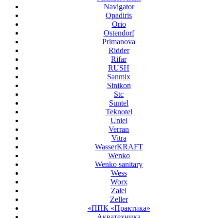
Navigator
Opadiris
Orio
Ostendorf
Primanova
Ridder
Rifar
RUSH
Sanmix
Sinikon
Stc
Suntel
Teknotel
Uniel
Verran
Vitra
WasserKRAFT
Wenko
Wenko sanitary
Wess
Worx
Zalel
Zeller
«ППК «Практика»
Акватехника