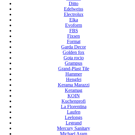
Ditto
Edelweiss
Electrolux
Elka
Evoform
FBS
Fixsen
Format
Garda Decor
Golden fox
Gota rocio
Grampus
Grand-Plast Tile
Hammer
Hengfei
Kerama Marazzi
Keramag
KOIN
Kuchenprofi
La Florentina
Laufen
Leelongs
Legrand
Mercury Sanitary
Michael Aram