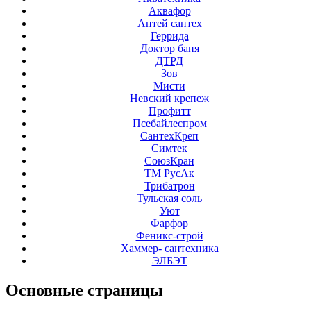
Аквафор
Антей сантех
Геррида
Доктор баня
ДТРД
Зов
Мисти
Невский крепеж
Профитт
Псебайлеспром
СантехКреп
Симтек
СоюзКран
ТМ РусАк
Трибатрон
Тульская соль
Уют
Фарфор
Феникс-строй
Хаммер- сантехника
ЭЛБЭТ
Основные
страницы