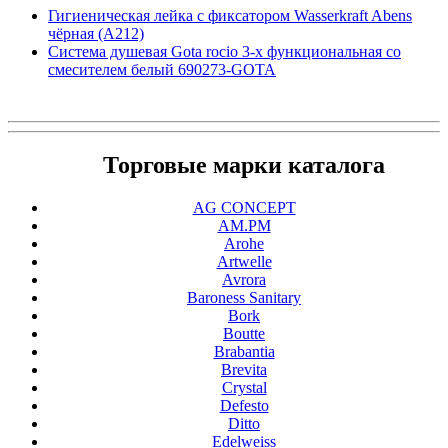
Гигиеническая лейка с фиксатором Wasserkraft Abens
чёрная (A212)
Система душевая Gota rocio 3-х функциональная со
смесителем белый 690273-GOTA
Торговые марки каталога
AG CONCEPT
AM.PM
Arohe
Artwelle
Avrora
Baroness Sanitary
Bork
Boutte
Brabantia
Brevita
Crystal
Defesto
Ditto
Edelweiss