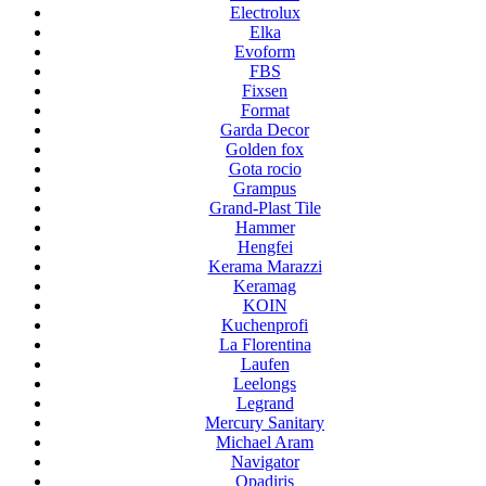
Electrolux
Elka
Evoform
FBS
Fixsen
Format
Garda Decor
Golden fox
Gota rocio
Grampus
Grand-Plast Tile
Hammer
Hengfei
Kerama Marazzi
Keramag
KOIN
Kuchenprofi
La Florentina
Laufen
Leelongs
Legrand
Mercury Sanitary
Michael Aram
Navigator
Opadiris