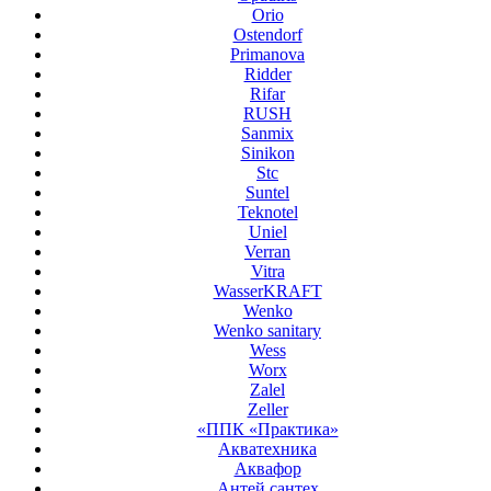
Orio
Ostendorf
Primanova
Ridder
Rifar
RUSH
Sanmix
Sinikon
Stc
Suntel
Teknotel
Uniel
Verran
Vitra
WasserKRAFT
Wenko
Wenko sanitary
Wess
Worx
Zalel
Zeller
«ППК «Практика»
Акватехника
Аквафор
Антей сантех