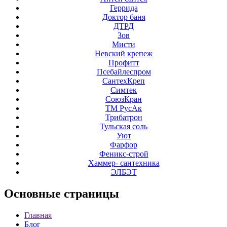
Геррида
Доктор баня
ДТРД
Зов
Мисти
Невский крепеж
Профитт
Псебайлеспром
СантехКреп
Симтек
СоюзКран
ТМ РусАк
Трибатрон
Тульская соль
Уют
Фарфор
Феникс-строй
Хаммер- сантехника
ЭЛБЭТ
Основные
страницы
Главная
Блог