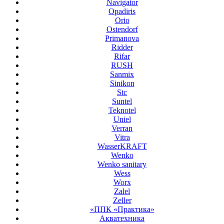
Navigator
Opadiris
Orio
Ostendorf
Primanova
Ridder
Rifar
RUSH
Sanmix
Sinikon
Stc
Suntel
Teknotel
Uniel
Verran
Vitra
WasserKRAFT
Wenko
Wenko sanitary
Wess
Worx
Zalel
Zeller
«ППК «Практика»
Акватехника