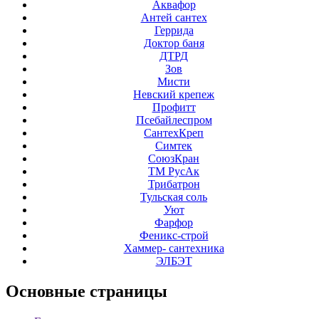
Аквафор
Антей сантех
Геррида
Доктор баня
ДТРД
Зов
Мисти
Невский крепеж
Профитт
Псебайлеспром
СантехКреп
Симтек
СоюзКран
ТМ РусАк
Трибатрон
Тульская соль
Уют
Фарфор
Феникс-строй
Хаммер- сантехника
ЭЛБЭТ
Основные
страницы