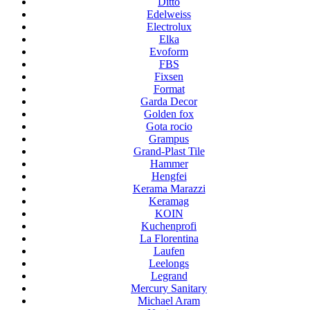
Ditto
Edelweiss
Electrolux
Elka
Evoform
FBS
Fixsen
Format
Garda Decor
Golden fox
Gota rocio
Grampus
Grand-Plast Tile
Hammer
Hengfei
Kerama Marazzi
Keramag
KOIN
Kuchenprofi
La Florentina
Laufen
Leelongs
Legrand
Mercury Sanitary
Michael Aram