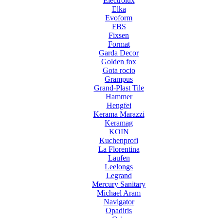
Electrolux
Elka
Evoform
FBS
Fixsen
Format
Garda Decor
Golden fox
Gota rocio
Grampus
Grand-Plast Tile
Hammer
Hengfei
Kerama Marazzi
Keramag
KOIN
Kuchenprofi
La Florentina
Laufen
Leelongs
Legrand
Mercury Sanitary
Michael Aram
Navigator
Opadiris