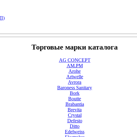
П)
Торговые марки каталога
AG CONCEPT
AM.PM
Arohe
Artwelle
Avrora
Baroness Sanitary
Bork
Boutte
Brabantia
Brevita
Crystal
Defesto
Ditto
Edelweiss