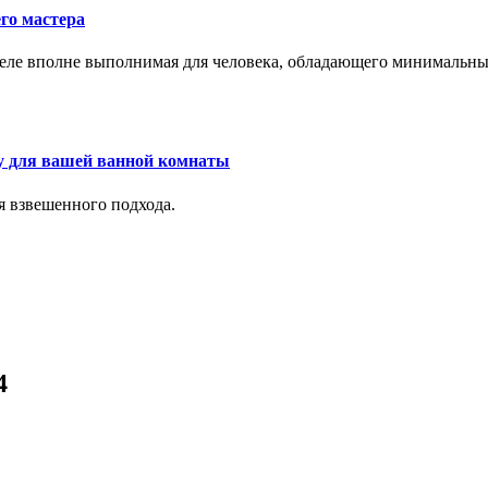
го мастера
м деле вполне выполнимая для человека, обладающего минималь
у для вашей ванной комнаты
я взвешенного подхода.
4