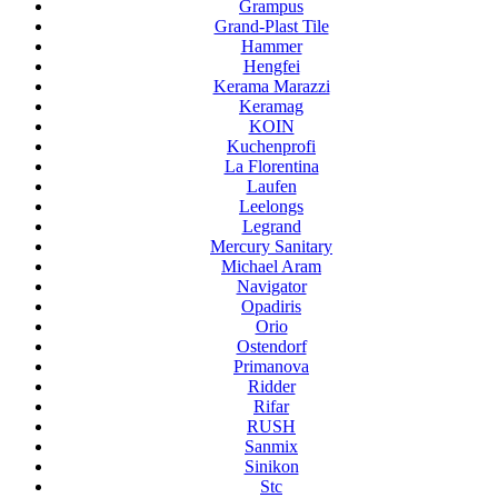
Grampus
Grand-Plast Tile
Hammer
Hengfei
Kerama Marazzi
Keramag
KOIN
Kuchenprofi
La Florentina
Laufen
Leelongs
Legrand
Mercury Sanitary
Michael Aram
Navigator
Opadiris
Orio
Ostendorf
Primanova
Ridder
Rifar
RUSH
Sanmix
Sinikon
Stc