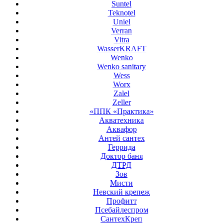
Suntel
Teknotel
Uniel
Verran
Vitra
WasserKRAFT
Wenko
Wenko sanitary
Wess
Worx
Zalel
Zeller
«ППК «Практика»
Акватехника
Аквафор
Антей сантех
Геррида
Доктор баня
ДТРД
Зов
Мисти
Невский крепеж
Профитт
Псебайлеспром
СантехКреп