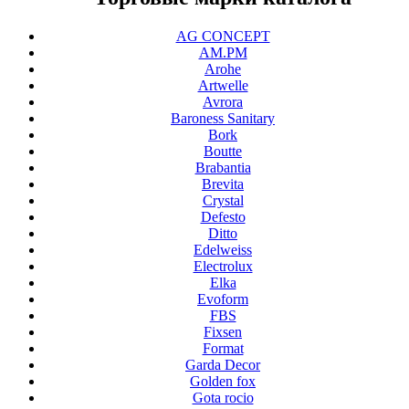
AG CONCEPT
AM.PM
Arohe
Artwelle
Avrora
Baroness Sanitary
Bork
Boutte
Brabantia
Brevita
Crystal
Defesto
Ditto
Edelweiss
Electrolux
Elka
Evoform
FBS
Fixsen
Format
Garda Decor
Golden fox
Gota rocio