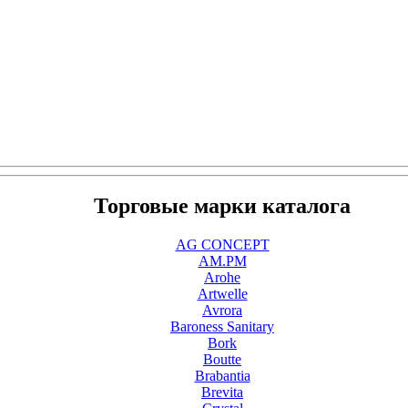
Торговые марки каталога
AG CONCEPT
AM.PM
Arohe
Artwelle
Avrora
Baroness Sanitary
Bork
Boutte
Brabantia
Brevita