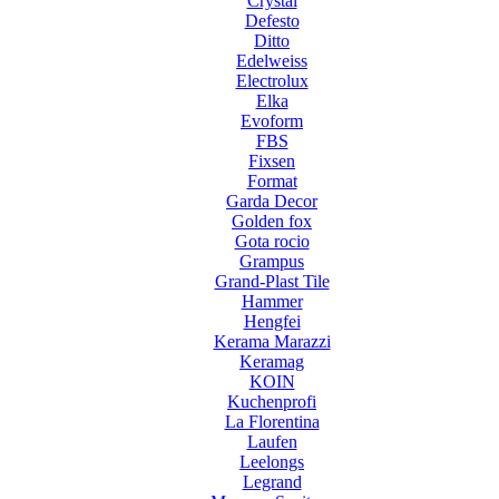
Crystal
Defesto
Ditto
Edelweiss
Electrolux
Elka
Evoform
FBS
Fixsen
Format
Garda Decor
Golden fox
Gota rocio
Grampus
Grand-Plast Tile
Hammer
Hengfei
Kerama Marazzi
Keramag
KOIN
Kuchenprofi
La Florentina
Laufen
Leelongs
Legrand