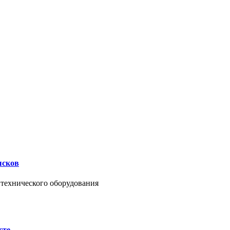
ысков
нтехнического оборудования
сте