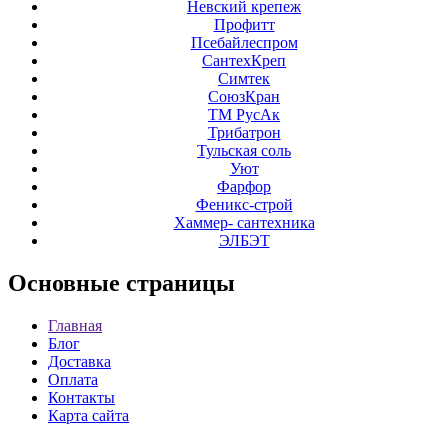
Невский крепеж
Профитт
Псебайлеспром
СантехКреп
Симтек
СоюзКран
ТМ РусАк
Трибатрон
Тульская соль
Уют
Фарфор
Феникс-строй
Хаммер- сантехника
ЭЛБЭТ
Основные
страницы
Главная
Блог
Доставка
Оплата
Контакты
Карта сайта