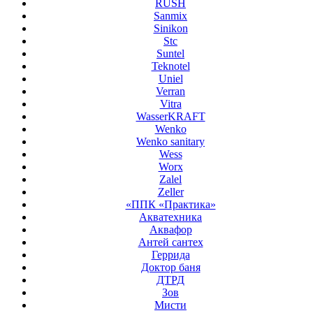
RUSH
Sanmix
Sinikon
Stc
Suntel
Teknotel
Uniel
Verran
Vitra
WasserKRAFT
Wenko
Wenko sanitary
Wess
Worx
Zalel
Zeller
«ППК «Практика»
Акватехника
Аквафор
Антей сантех
Геррида
Доктор баня
ДТРД
Зов
Мисти