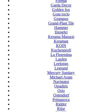
Format
Garda Decor
Golden fox
Gota rocio
Grampus
Grand-Plast Tile
Hammer
Hengfei
Kerama Marazzi
Keramag
KOIN
Kuchenprofi
La Florentina
Laufen
Leelongs
Legrand
Mercury Sanitary
Michael Aram
Navigator
Opadiris
Orio
Ostendorf
Primanova
Ridder
Rifar