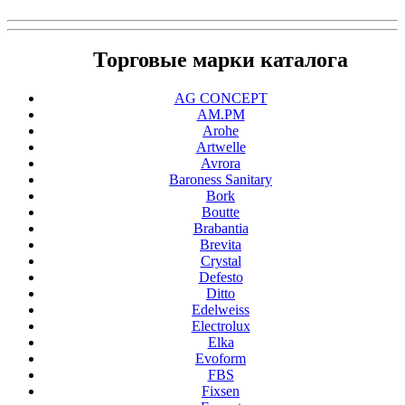
Торговые марки каталога
AG CONCEPT
AM.PM
Arohe
Artwelle
Avrora
Baroness Sanitary
Bork
Boutte
Brabantia
Brevita
Crystal
Defesto
Ditto
Edelweiss
Electrolux
Elka
Evoform
FBS
Fixsen