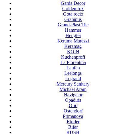
Garda Decor
Golden fox
Gota rocio
Grampus
Grand-Plast Tile
Hammer
Hengfei
Kerama Marazzi
Keramag
KOIN
Kuchenprofi
La Florentina
Laufen
Leelongs
Legrand
Mercury Sanitary
Michael Aram
Navigator
Opadiris
Orio
Ostendorf
Primanova
Ridder
Rifar
RUSH