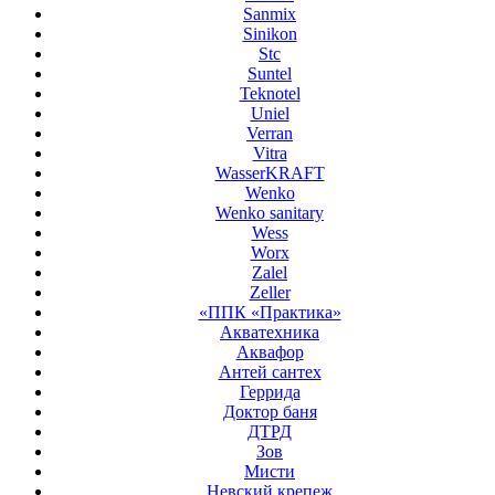
Sanmix
Sinikon
Stc
Suntel
Teknotel
Uniel
Verran
Vitra
WasserKRAFT
Wenko
Wenko sanitary
Wess
Worx
Zalel
Zeller
«ППК «Практика»
Акватехника
Аквафор
Антей сантех
Геррида
Доктор баня
ДТРД
Зов
Мисти
Невский крепеж