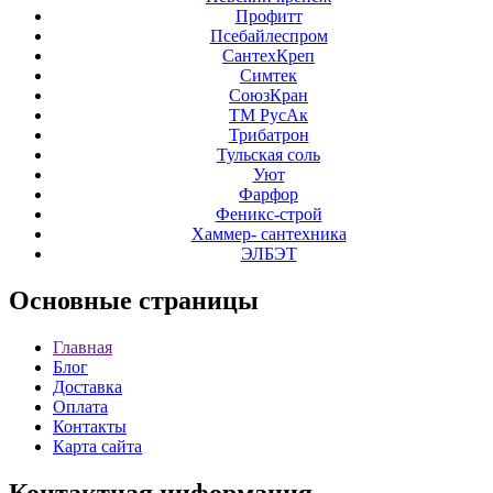
Профитт
Псебайлеспром
СантехКреп
Симтек
СоюзКран
ТМ РусАк
Трибатрон
Тульская соль
Уют
Фарфор
Феникс-строй
Хаммер- сантехника
ЭЛБЭТ
Основные
страницы
Главная
Блог
Доставка
Оплата
Контакты
Карта сайта