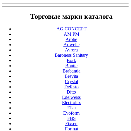
Торговые марки каталога
AG CONCEPT
AM.PM
Arohe
Artwelle
Avrora
Baroness Sanitary
Bork
Boutte
Brabantia
Brevita
Crystal
Defesto
Ditto
Edelweiss
Electrolux
Elka
Evoform
FBS
Fixsen
Format