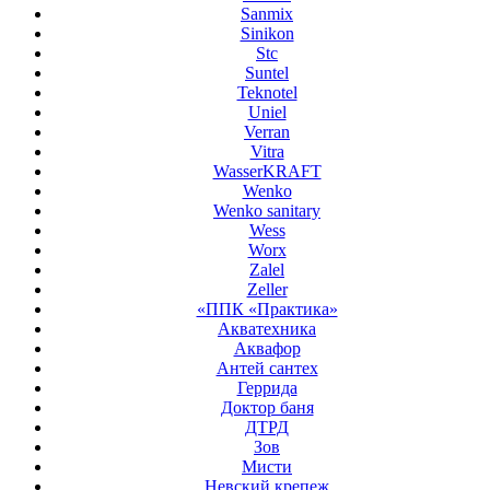
Sanmix
Sinikon
Stc
Suntel
Teknotel
Uniel
Verran
Vitra
WasserKRAFT
Wenko
Wenko sanitary
Wess
Worx
Zalel
Zeller
«ППК «Практика»
Акватехника
Аквафор
Антей сантех
Геррида
Доктор баня
ДТРД
Зов
Мисти
Невский крепеж