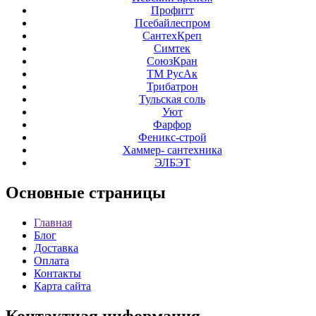
Профитт
Псебайлеспром
СантехКреп
Симтек
СоюзКран
ТМ РусАк
Трибатрон
Тульская соль
Уют
Фарфор
Феникс-строй
Хаммер- сантехника
ЭЛБЭТ
Основные
страницы
Главная
Блог
Доставка
Оплата
Контакты
Карта сайта