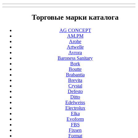
Торговые марки каталога
AG CONCEPT
AM.PM
Arohe
Artwelle
Avrora
Baroness Sanitary
Bork
Boutte
Brabantia
Brevita
Crystal
Defesto
Ditto
Edelweiss
Electrolux
Elka
Evoform
FBS
Fixsen
Format