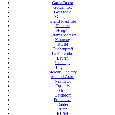
Garda Decor
Golden fox
Gota rocio
Grampus
Grand-Plast Tile
Hammer
Hengfei
Kerama Marazzi
Keramag
KOIN
Kuchenprofi
La Florentina
Laufen
Leelongs
Legrand
Mercury Sanitary
Michael Aram
Navigator
Opadiris
Orio
Ostendorf
Primanova
Ridder
Rifar
RUSH