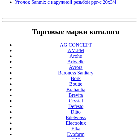
Уголок Sanmix с наружной резьбой ppr-c 20х3/4
Торговые марки каталога
AG CONCEPT
AM.PM
Arohe
Artwelle
Avrora
Baroness Sanitary
Bork
Boutte
Brabantia
Brevita
Crystal
Defesto
Ditto
Edelweiss
Electrolux
Elka
Evoform