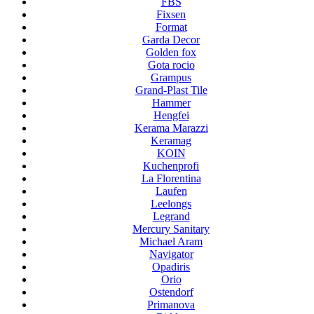
FBS
Fixsen
Format
Garda Decor
Golden fox
Gota rocio
Grampus
Grand-Plast Tile
Hammer
Hengfei
Kerama Marazzi
Keramag
KOIN
Kuchenprofi
La Florentina
Laufen
Leelongs
Legrand
Mercury Sanitary
Michael Aram
Navigator
Opadiris
Orio
Ostendorf
Primanova