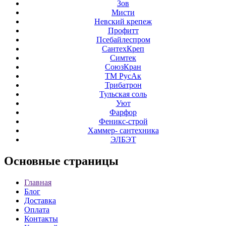
Зов
Мисти
Невский крепеж
Профитт
Псебайлеспром
СантехКреп
Симтек
СоюзКран
ТМ РусАк
Трибатрон
Тульская соль
Уют
Фарфор
Феникс-строй
Хаммер- сантехника
ЭЛБЭТ
Основные
страницы
Главная
Блог
Доставка
Оплата
Контакты