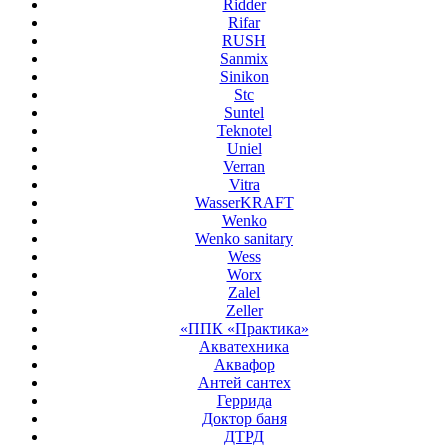
Ridder
Rifar
RUSH
Sanmix
Sinikon
Stc
Suntel
Teknotel
Uniel
Verran
Vitra
WasserKRAFT
Wenko
Wenko sanitary
Wess
Worx
Zalel
Zeller
«ППК «Практика»
Акватехника
Аквафор
Антей сантех
Геррида
Доктор баня
ДТРД