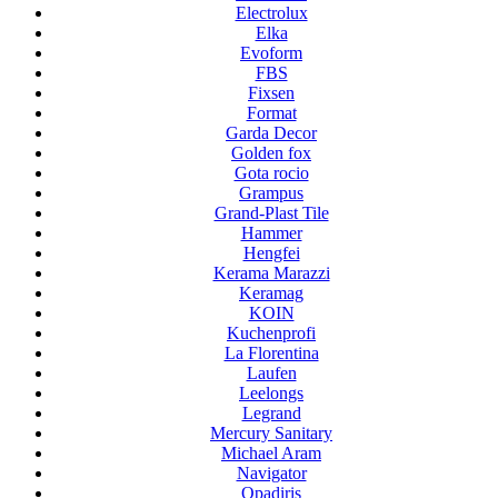
Electrolux
Elka
Evoform
FBS
Fixsen
Format
Garda Decor
Golden fox
Gota rocio
Grampus
Grand-Plast Tile
Hammer
Hengfei
Kerama Marazzi
Keramag
KOIN
Kuchenprofi
La Florentina
Laufen
Leelongs
Legrand
Mercury Sanitary
Michael Aram
Navigator
Opadiris