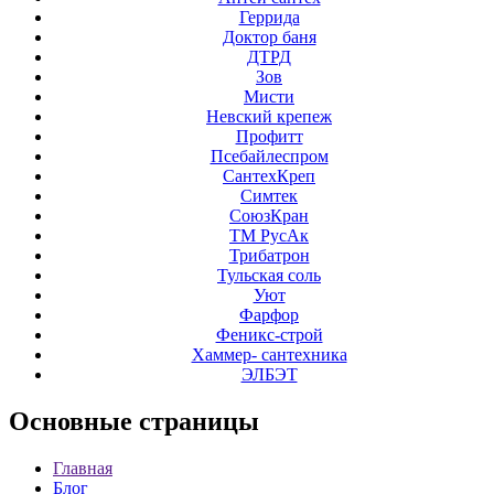
Геррида
Доктор баня
ДТРД
Зов
Мисти
Невский крепеж
Профитт
Псебайлеспром
СантехКреп
Симтек
СоюзКран
ТМ РусАк
Трибатрон
Тульская соль
Уют
Фарфор
Феникс-строй
Хаммер- сантехника
ЭЛБЭТ
Основные
страницы
Главная
Блог