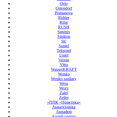
Orio
Ostendorf
Primanova
Ridder
Rifar
RUSH
Sanmix
Sinikon
Stc
Suntel
Teknotel
Uniel
Verran
Vitra
WasserKRAFT
Wenko
Wenko sanitary
Wess
Worx
Zalel
Zeller
«ППК «Практика»
Акватехника
Аквафор
Антей сантех