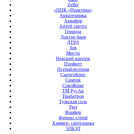
Zeller
«ППК «Практика»
Акватехника
Аквафор
Антей сантех
Геррида
Доктор баня
ДТРД
Зов
Мисти
Невский крепеж
Профитт
Псебайлеспром
СантехКреп
Симтек
СоюзКран
ТМ РусАк
Трибатрон
Тульская соль
Уют
Фарфор
Феникс-строй
Хаммер- сантехника
ЭЛБЭТ