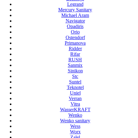
Legrand
Mercury Sanitary
Michael Aram
Navigator
Opadiris
Orio
Ostendorf
Primanova
Ridder
Rifar
RUSH
Sanmix
Sinikon
Stc
Suntel
Teknotel
Uniel
Verran
Vitra
WasserKRAFT
Wenko
Wenko sanitary
Wess
Worx
Zalel