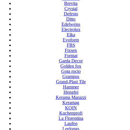
Brevita
Crystal
Defesto
Ditto
Edelweiss
Electrolux
Elka
Evoform
FBS
Fixsen
Format
Garda Decor
Golden fox
Gota rocio
Grampus
Grand-Plast Tile
Hammer
Hengfei
Kerama Marazzi
Keramag
KOIN
Kuchenprofi
La Florentina
Laufen
Leelongs