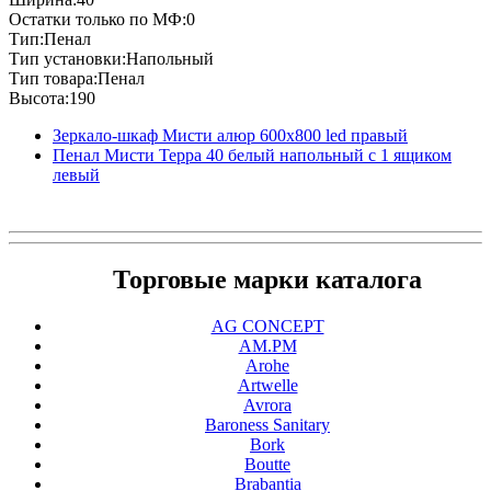
Остатки только по МФ:0
Тип:Пенал
Тип установки:Напольный
Тип товара:Пенал
Высота:190
Зеркало-шкаф Мисти алюр 600х800 led правый
Пенал Мисти Терра 40 белый напольный с 1 ящиком
левый
Торговые марки каталога
AG CONCEPT
AM.PM
Arohe
Artwelle
Avrora
Baroness Sanitary
Bork
Boutte
Brabantia