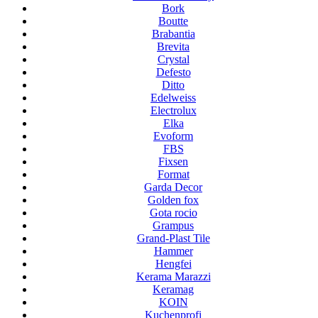
Bork
Boutte
Brabantia
Brevita
Crystal
Defesto
Ditto
Edelweiss
Electrolux
Elka
Evoform
FBS
Fixsen
Format
Garda Decor
Golden fox
Gota rocio
Grampus
Grand-Plast Tile
Hammer
Hengfei
Kerama Marazzi
Keramag
KOIN
Kuchenprofi