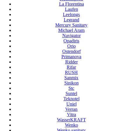
La Florentina
Laufen
Leelongs
Legrand
Mercury Sanitary
Michael Aram
Navigator
Opadiris
Orio
Ostendorf
Primanova
Ridder
Rifar
RUSH
Sanmix
Sinikon
Stc
Suntel
Teknotel
Uniel
Verran
Vitra
WasserKRAFT
Wenko
Wenko sanitary