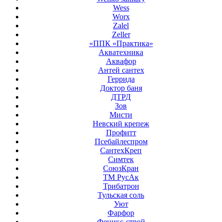
Wess
Worx
Zalel
Zeller
«ППК «Практика»
Акватехника
Аквафор
Антей сантех
Геррида
Доктор баня
ДТРД
Зов
Мисти
Невский крепеж
Профитт
Псебайлеспром
СантехКреп
Симтек
СоюзКран
ТМ РусАк
Трибатрон
Тульская соль
Уют
Фарфор
Феникс-строй