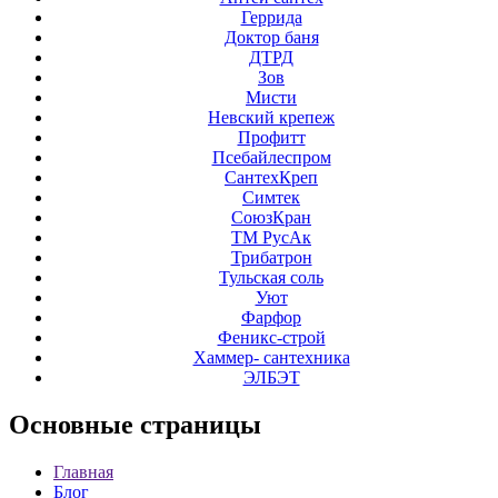
Геррида
Доктор баня
ДТРД
Зов
Мисти
Невский крепеж
Профитт
Псебайлеспром
СантехКреп
Симтек
СоюзКран
ТМ РусАк
Трибатрон
Тульская соль
Уют
Фарфор
Феникс-строй
Хаммер- сантехника
ЭЛБЭТ
Основные
страницы
Главная
Блог