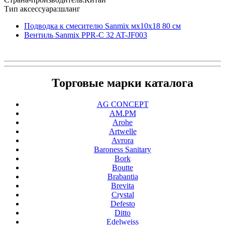
Тип аксессуара:шланг
Подводка к смесителю Sanmix мх10х18 80 см
Вентиль Sanmix PPR-C 32 AT-JF003
Торговые марки каталога
AG CONCEPT
AM.PM
Arohe
Artwelle
Avrora
Baroness Sanitary
Bork
Boutte
Brabantia
Brevita
Crystal
Defesto
Ditto
Edelweiss