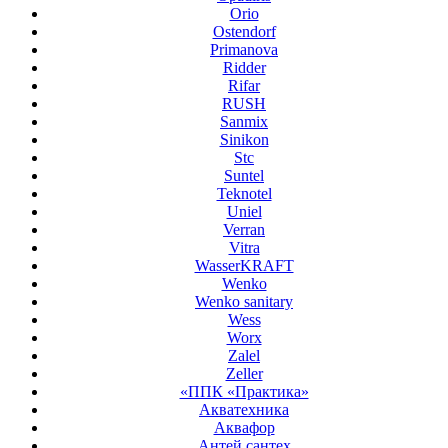
Orio
Ostendorf
Primanova
Ridder
Rifar
RUSH
Sanmix
Sinikon
Stc
Suntel
Teknotel
Uniel
Verran
Vitra
WasserKRAFT
Wenko
Wenko sanitary
Wess
Worx
Zalel
Zeller
«ППК «Практика»
Акватехника
Аквафор
Антей сантех