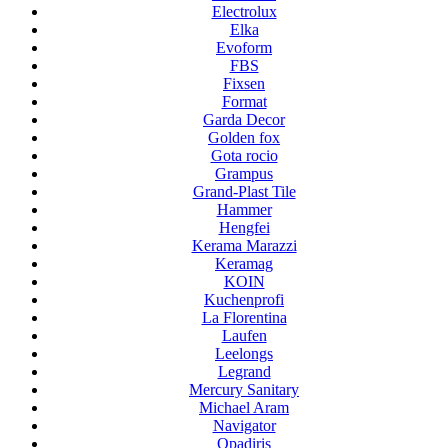
Electrolux
Elka
Evoform
FBS
Fixsen
Format
Garda Decor
Golden fox
Gota rocio
Grampus
Grand-Plast Tile
Hammer
Hengfei
Kerama Marazzi
Keramag
KOIN
Kuchenprofi
La Florentina
Laufen
Leelongs
Legrand
Mercury Sanitary
Michael Aram
Navigator
Opadiris