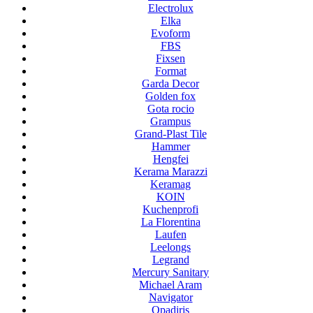
Electrolux
Elka
Evoform
FBS
Fixsen
Format
Garda Decor
Golden fox
Gota rocio
Grampus
Grand-Plast Tile
Hammer
Hengfei
Kerama Marazzi
Keramag
KOIN
Kuchenprofi
La Florentina
Laufen
Leelongs
Legrand
Mercury Sanitary
Michael Aram
Navigator
Opadiris