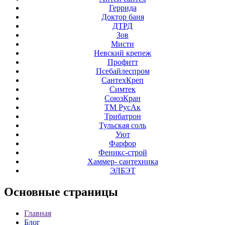
Геррида
Доктор баня
ДТРД
Зов
Мисти
Невский крепеж
Профитт
Псебайлеспром
СантехКреп
Симтек
СоюзКран
ТМ РусАк
Трибатрон
Тульская соль
Уют
Фарфор
Феникс-строй
Хаммер- сантехника
ЭЛБЭТ
Основные
страницы
Главная
Блог