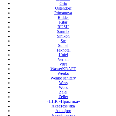
Orio
Ostendorf
Primanova
Ridder
Rifar
RUSH
Sanmix
Sinikon
Stc
Suntel
Teknotel
Uniel
Verran
Vitra
WasserKRAFT
Wenko
Wenko sanitary
Wess
Worx
Zalel
Zeller
«ППК «Практика»
Акватехника
Аквафор
Антей сантех