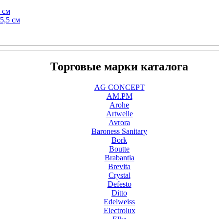
 см
5,5 см
Торговые марки каталога
AG CONCEPT
AM.PM
Arohe
Artwelle
Avrora
Baroness Sanitary
Bork
Boutte
Brabantia
Brevita
Crystal
Defesto
Ditto
Edelweiss
Electrolux