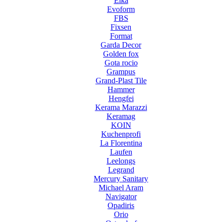
Elka
Evoform
FBS
Fixsen
Format
Garda Decor
Golden fox
Gota rocio
Grampus
Grand-Plast Tile
Hammer
Hengfei
Kerama Marazzi
Keramag
KOIN
Kuchenprofi
La Florentina
Laufen
Leelongs
Legrand
Mercury Sanitary
Michael Aram
Navigator
Opadiris
Orio