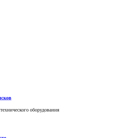
ысков
нтехнического оборудования
сте