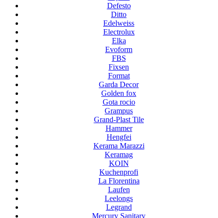
Defesto
Ditto
Edelweiss
Electrolux
Elka
Evoform
FBS
Fixsen
Format
Garda Decor
Golden fox
Gota rocio
Grampus
Grand-Plast Tile
Hammer
Hengfei
Kerama Marazzi
Keramag
KOIN
Kuchenprofi
La Florentina
Laufen
Leelongs
Legrand
Mercury Sanitary