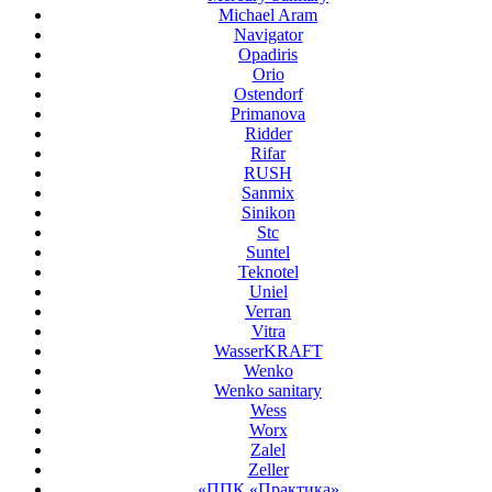
Michael Aram
Navigator
Opadiris
Orio
Ostendorf
Primanova
Ridder
Rifar
RUSH
Sanmix
Sinikon
Stc
Suntel
Teknotel
Uniel
Verran
Vitra
WasserKRAFT
Wenko
Wenko sanitary
Wess
Worx
Zalel
Zeller
«ППК «Практика»