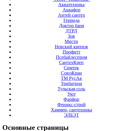
Акватехника
Аквафор
Антей сантех
Геррида
Доктор баня
ДТРД
Зов
Мисти
Невский крепеж
Профитт
Псебайлеспром
СантехКреп
Симтек
СоюзКран
ТМ РусАк
Трибатрон
Тульская соль
Уют
Фарфор
Феникс-строй
Хаммер- сантехника
ЭЛБЭТ
Основные
страницы