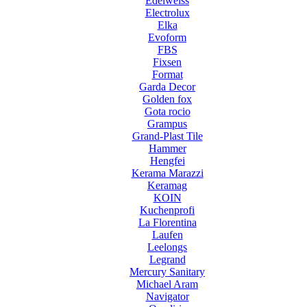
Edelweiss
Electrolux
Elka
Evoform
FBS
Fixsen
Format
Garda Decor
Golden fox
Gota rocio
Grampus
Grand-Plast Tile
Hammer
Hengfei
Kerama Marazzi
Keramag
KOIN
Kuchenprofi
La Florentina
Laufen
Leelongs
Legrand
Mercury Sanitary
Michael Aram
Navigator