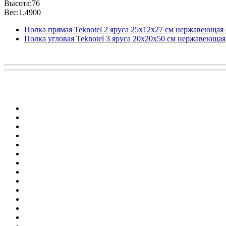
Высота:76
Вес:1.4900
Полка прямая Teknotel 2 яруса 25x12x27 см нержавеющая 
Полка угловая Teknotel 3 яруса 20x20x50 см нержавеющая