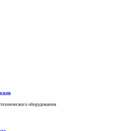
ысков
нтехнического оборудования
сте