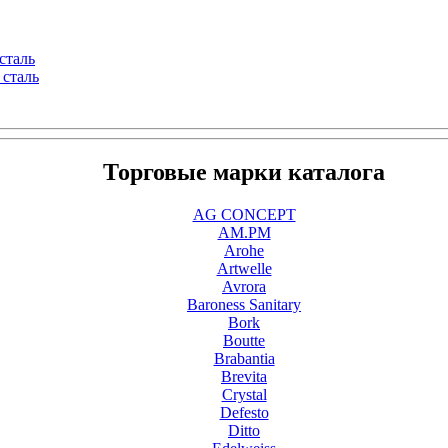
сталь
 сталь
Торговые марки каталога
AG CONCEPT
AM.PM
Arohe
Artwelle
Avrora
Baroness Sanitary
Bork
Boutte
Brabantia
Brevita
Crystal
Defesto
Ditto