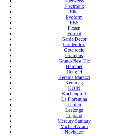
Edelweiss
Electrolux
Elka
Evoform
FBS
Fixsen
Format
Garda Decor
Golden fox
Gota rocio
Grampus
Grand-Plast Tile
Hammer
Hengfei
Kerama Marazzi
Keramag
KOIN
Kuchenprofi
La Florentina
Laufen
Leelongs
Legrand
Mercury Sanitary
Michael Aram
Navigator