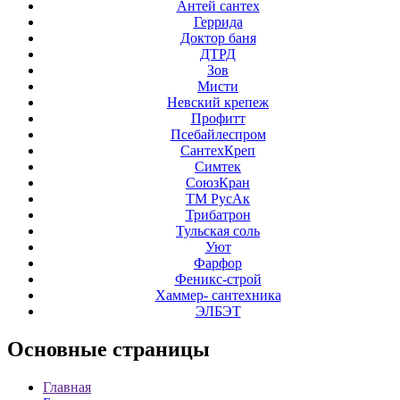
Антей сантех
Геррида
Доктор баня
ДТРД
Зов
Мисти
Невский крепеж
Профитт
Псебайлеспром
СантехКреп
Симтек
СоюзКран
ТМ РусАк
Трибатрон
Тульская соль
Уют
Фарфор
Феникс-строй
Хаммер- сантехника
ЭЛБЭТ
Основные
страницы
Главная