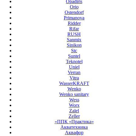
Opadiris
Orio
Ostendorf
Primanova
Ridder
Rifar
RUSH
Sanmix
Sinikon
Stc
Suntel
Teknotel
Uniel
Verran
Vitra
WasserKRAFT
Wenko
Wenko sanitary
Wess
Worx
Zalel
Zeller
«ППК «Практика»
Акватехника
Аквафор