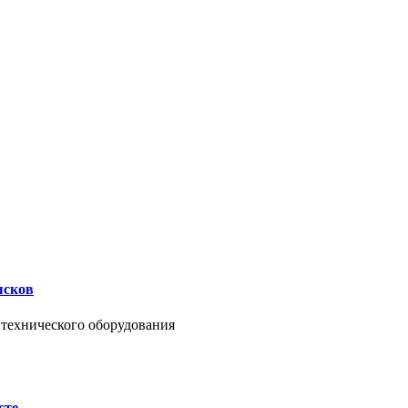
ысков
нтехнического оборудования
сте