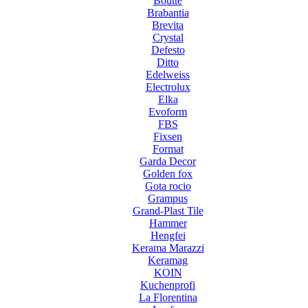
Boutte
Brabantia
Brevita
Crystal
Defesto
Ditto
Edelweiss
Electrolux
Elka
Evoform
FBS
Fixsen
Format
Garda Decor
Golden fox
Gota rocio
Grampus
Grand-Plast Tile
Hammer
Hengfei
Kerama Marazzi
Keramag
KOIN
Kuchenprofi
La Florentina