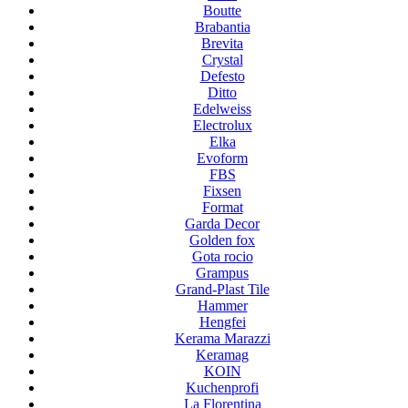
Boutte
Brabantia
Brevita
Crystal
Defesto
Ditto
Edelweiss
Electrolux
Elka
Evoform
FBS
Fixsen
Format
Garda Decor
Golden fox
Gota rocio
Grampus
Grand-Plast Tile
Hammer
Hengfei
Kerama Marazzi
Keramag
KOIN
Kuchenprofi
La Florentina