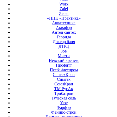
Worx
Zalel
Zeller
«ППК «Практика»
Акватехника
Аквафор
Антей сантех
Геррида
Доктор баня
ДТРД
Зов
Мисти
Невский крепеж
Профитт
Псебайлеспром
СантехКреп
Симтек
СоюзКран
ТМ РусАк
Трибатрон
Тульская соль
Уют
Фарфор
Феникс-строй
Хаммер- сантехника