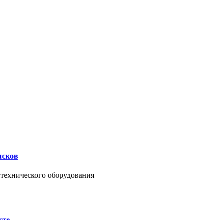
ысков
нтехнического оборудования
сте