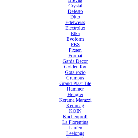
Brevita
Crystal
Defesto
Ditto
Edelweiss
Electrolux
Elka
Evoform
FBS
Fixsen
Format
Garda Decor
Golden fox
Gota rocio
Grampus
Grand-Plast Tile
Hammer
Hengfei
Kerama Marazzi
Keramag
KOIN
Kuchenprofi
La Florentina
Laufen
Leelongs