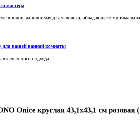
го мастера
м деле вполне выполнимая для человека, обладающего минималь
у для вашей ванной комнаты
я взвешенного подхода.
NO Onice круглая 43,1x43,1 см розовая 