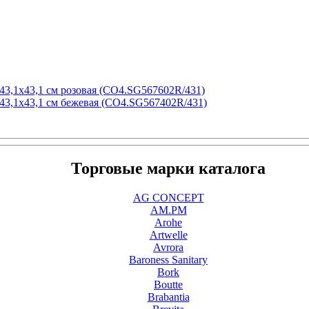
43,1x43,1 см розовая (CO4.SG567602R/431)
43,1x43,1 см бежевая (CO4.SG567402R/431)
Торговые марки каталога
AG CONCEPT
AM.PM
Arohe
Artwelle
Avrora
Baroness Sanitary
Bork
Boutte
Brabantia