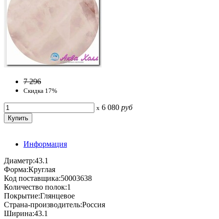
7 296
Скидка 17%
6 080
руб
x
Информация
Диаметр:43.1
Форма:Круглая
Код поставщика:50003638
Количество полок:1
Покрытие:Глянцевое
Страна-производитель:Россия
Ширина:43.1