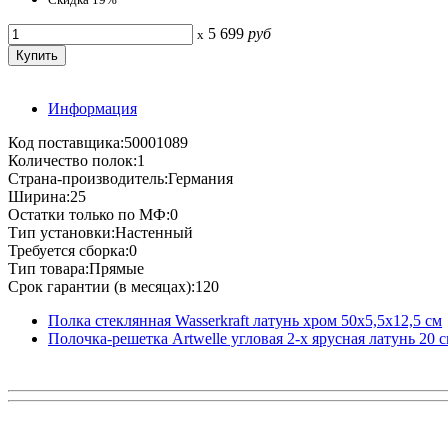
5 699
руб
x
Информация
Код поставщика:50001089
Количество полок:1
Страна-производитель:Германия
Ширина:25
Остатки только по МФ:0
Тип установки:Настенный
Требуется сборка:0
Тип товара:Прямые
Срок гарантии (в месяцах):120
Полка стеклянная Wasserkraft латунь хром 50х5,5х12,5 см
Полочка-решетка Artwelle угловая 2-х ярусная латунь 20 