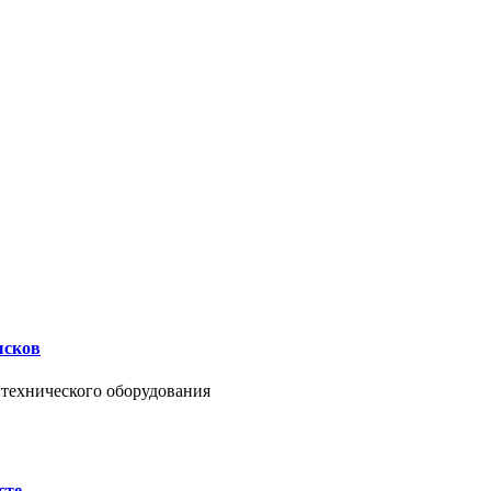
ысков
нтехнического оборудования
сте