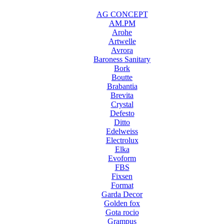
AG CONCEPT
AM.PM
Arohe
Artwelle
Avrora
Baroness Sanitary
Bork
Boutte
Brabantia
Brevita
Crystal
Defesto
Ditto
Edelweiss
Electrolux
Elka
Evoform
FBS
Fixsen
Format
Garda Decor
Golden fox
Gota rocio
Grampus