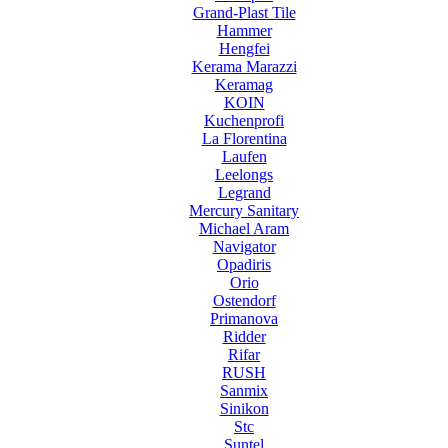
Grand-Plast Tile
Hammer
Hengfei
Kerama Marazzi
Keramag
KOIN
Kuchenprofi
La Florentina
Laufen
Leelongs
Legrand
Mercury Sanitary
Michael Aram
Navigator
Opadiris
Orio
Ostendorf
Primanova
Ridder
Rifar
RUSH
Sanmix
Sinikon
Stc
Suntel