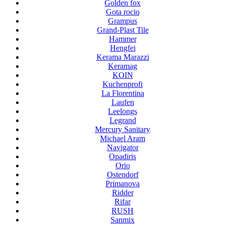
Golden fox
Gota rocio
Grampus
Grand-Plast Tile
Hammer
Hengfei
Kerama Marazzi
Keramag
KOIN
Kuchenprofi
La Florentina
Laufen
Leelongs
Legrand
Mercury Sanitary
Michael Aram
Navigator
Opadiris
Orio
Ostendorf
Primanova
Ridder
Rifar
RUSH
Sanmix