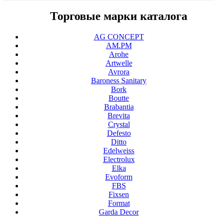
Торговые марки каталога
AG CONCEPT
AM.PM
Arohe
Artwelle
Avrora
Baroness Sanitary
Bork
Boutte
Brabantia
Brevita
Crystal
Defesto
Ditto
Edelweiss
Electrolux
Elka
Evoform
FBS
Fixsen
Format
Garda Decor