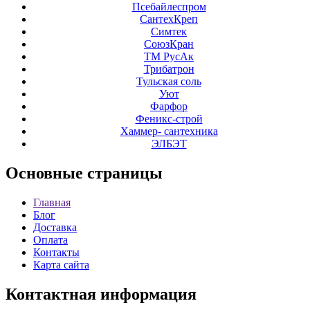
Псебайлеспром
СантехКреп
Симтек
СоюзКран
ТМ РусАк
Трибатрон
Тульская соль
Уют
Фарфор
Феникс-строй
Хаммер- сантехника
ЭЛБЭТ
Основные
страницы
Главная
Блог
Доставка
Оплата
Контакты
Карта сайта
Контактная
информация