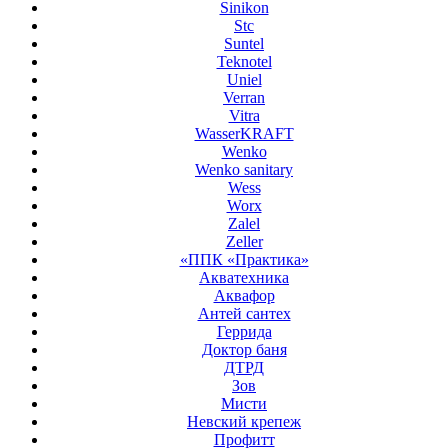
Sinikon
Stc
Suntel
Teknotel
Uniel
Verran
Vitra
WasserKRAFT
Wenko
Wenko sanitary
Wess
Worx
Zalel
Zeller
«ППК «Практика»
Акватехника
Аквафор
Антей сантех
Геррида
Доктор баня
ДТРД
Зов
Мисти
Невский крепеж
Профитт