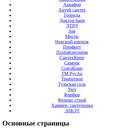
Аквафор
Антей сантех
Геррида
Доктор баня
ДТРД
Зов
Мисти
Невский крепеж
Профитт
Псебайлеспром
СантехКреп
Симтек
СоюзКран
ТМ РусАк
Трибатрон
Тульская соль
Уют
Фарфор
Феникс-строй
Хаммер- сантехника
ЭЛБЭТ
Основные
страницы