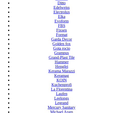
Ditto
Edelweiss
Electrolux
Elka
Evoform
FBS
Fixsen
Format
Garda Decor
Golden fox
Gota rocio
Grampus
Grand-Plast Tile
Hammer
Hengfei
Kerama Marazzi
Keramag
KOIN
Kuchenprofi
La Florentina
Laufen
Leelongs
Legrand
Mercury Sanitary
Michael Aram