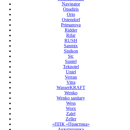
Navigator
Opadiris
Orio
Ostendorf
Primanova
Ridder
Rifar
RUSH
Sanmix
Sinikon
Stc
Suntel
Teknotel
Uniel
Verran
Vitra
WasserKRAFT
Wenko
Wenko sanitary
Wess
Worx
Zalel
Zeller
«ППК «Практика»
Акватехника