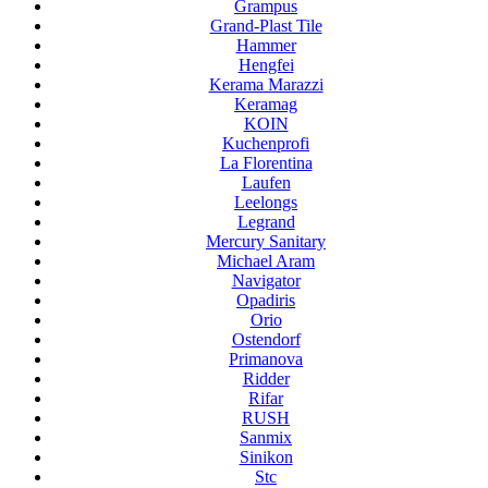
Grampus
Grand-Plast Tile
Hammer
Hengfei
Kerama Marazzi
Keramag
KOIN
Kuchenprofi
La Florentina
Laufen
Leelongs
Legrand
Mercury Sanitary
Michael Aram
Navigator
Opadiris
Orio
Ostendorf
Primanova
Ridder
Rifar
RUSH
Sanmix
Sinikon
Stc