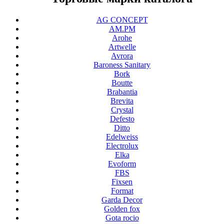
AG CONCEPT
AM.PM
Arohe
Artwelle
Avrora
Baroness Sanitary
Bork
Boutte
Brabantia
Brevita
Crystal
Defesto
Ditto
Edelweiss
Electrolux
Elka
Evoform
FBS
Fixsen
Format
Garda Decor
Golden fox
Gota rocio