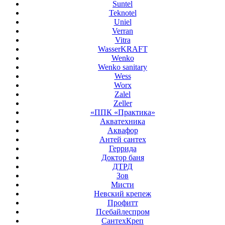
Suntel
Teknotel
Uniel
Verran
Vitra
WasserKRAFT
Wenko
Wenko sanitary
Wess
Worx
Zalel
Zeller
«ППК «Практика»
Акватехника
Аквафор
Антей сантех
Геррида
Доктор баня
ДТРД
Зов
Мисти
Невский крепеж
Профитт
Псебайлеспром
СантехКреп