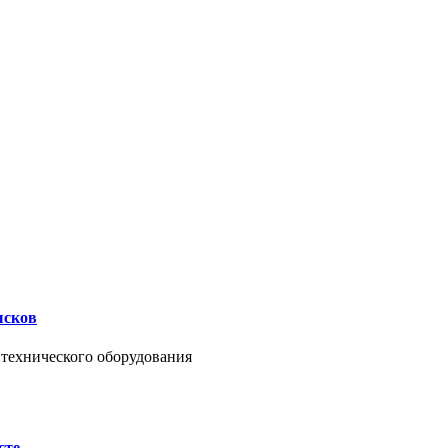
ысков
нтехнического оборудования
сте