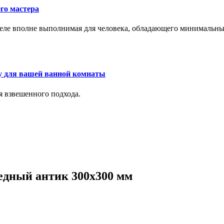
го мастера
м деле вполне выполнимая для человека, обладающего минималь
у для вашей ванной комнаты
я взвешенного подхода.
едный антик 300x300 мм