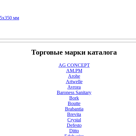
75x350 мм
Торговые марки каталога
AG CONCEPT
AM.PM
Arohe
Artwelle
Avrora
Baroness Sanitary
Bork
Boutte
Brabantia
Brevita
Crystal
Defesto
Ditto