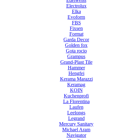
Edelweiss
Electrolux
Elka
Evoform
FBS
Fixsen
Format
Garda Decor
Golden fox
Gota rocio
Grampus
Grand-Plast Tile
Hammer
Hengfei
Kerama Marazzi
Keramag
KOIN
Kuchenprofi
La Florentina
Laufen
Leelongs
Legrand
Mercury Sanitary
Michael Aram
Navigator