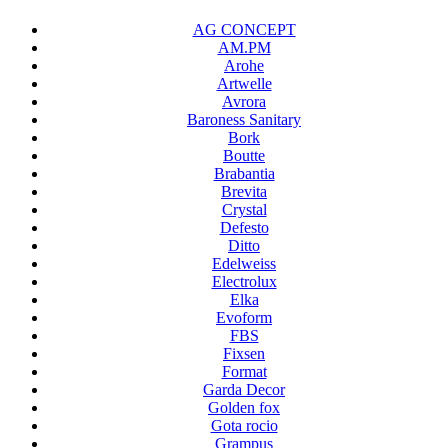
AG CONCEPT
AM.PM
Arohe
Artwelle
Avrora
Baroness Sanitary
Bork
Boutte
Brabantia
Brevita
Crystal
Defesto
Ditto
Edelweiss
Electrolux
Elka
Evoform
FBS
Fixsen
Format
Garda Decor
Golden fox
Gota rocio
Grampus