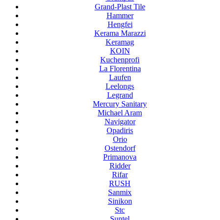
Grand-Plast Tile
Hammer
Hengfei
Kerama Marazzi
Keramag
KOIN
Kuchenprofi
La Florentina
Laufen
Leelongs
Legrand
Mercury Sanitary
Michael Aram
Navigator
Opadiris
Orio
Ostendorf
Primanova
Ridder
Rifar
RUSH
Sanmix
Sinikon
Stc
Suntel