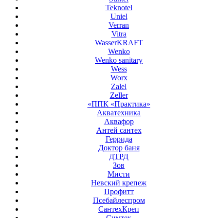
Teknotel
Uniel
Verran
Vitra
WasserKRAFT
Wenko
Wenko sanitary
Wess
Worx
Zalel
Zeller
«ППК «Практика»
Акватехника
Аквафор
Антей сантех
Геррида
Доктор баня
ДТРД
Зов
Мисти
Невский крепеж
Профитт
Псебайлеспром
СантехКреп
Симтек