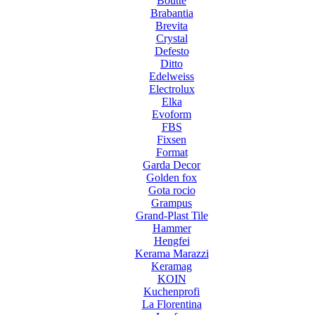
Boutte
Brabantia
Brevita
Crystal
Defesto
Ditto
Edelweiss
Electrolux
Elka
Evoform
FBS
Fixsen
Format
Garda Decor
Golden fox
Gota rocio
Grampus
Grand-Plast Tile
Hammer
Hengfei
Kerama Marazzi
Keramag
KOIN
Kuchenprofi
La Florentina