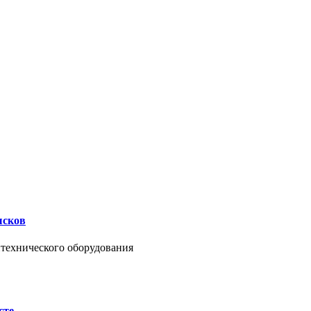
ысков
нтехнического оборудования
сте