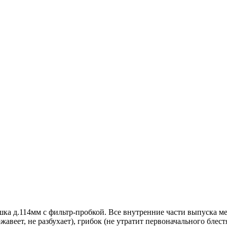
а д.114мм с фильтр-пробкой. Все внутренние части выпуска ме
еет, не разбухает), грибок (не утратит первоначального блестя