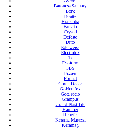
Avrora
Baroness Sanitary
Bork
Boutte
Brabantia
Brevita
Crystal
Defesto
Ditto
Edelweiss
Electrolux
Elka
Evoform
FBS
Fixsen
Format
Garda Decor
Golden fox
Gota rocio
Grampus
Grand-Plast Tile
Hammer
Hengfei
Kerama Marazzi
Keramag