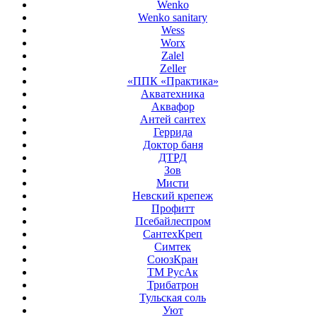
Wenko
Wenko sanitary
Wess
Worx
Zalel
Zeller
«ППК «Практика»
Акватехника
Аквафор
Антей сантех
Геррида
Доктор баня
ДТРД
Зов
Мисти
Невский крепеж
Профитт
Псебайлеспром
СантехКреп
Симтек
СоюзКран
ТМ РусАк
Трибатрон
Тульская соль
Уют