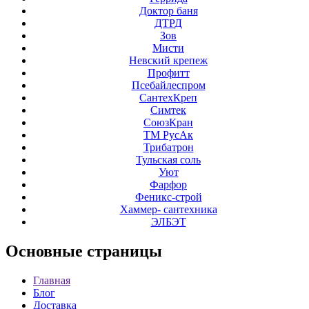
Доктор баня
ДТРД
Зов
Мисти
Невский крепеж
Профитт
Псебайлеспром
СантехКреп
Симтек
СоюзКран
ТМ РусАк
Трибатрон
Тульская соль
Уют
Фарфор
Феникс-строй
Хаммер- сантехника
ЭЛБЭТ
Основные
страницы
Главная
Блог
Доставка