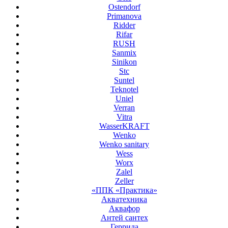
Ostendorf
Primanova
Ridder
Rifar
RUSH
Sanmix
Sinikon
Stc
Suntel
Teknotel
Uniel
Verran
Vitra
WasserKRAFT
Wenko
Wenko sanitary
Wess
Worx
Zalel
Zeller
«ППК «Практика»
Акватехника
Аквафор
Антей сантех
Геррида