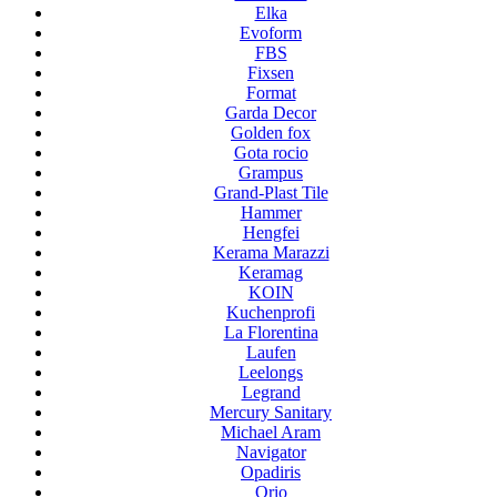
Elka
Evoform
FBS
Fixsen
Format
Garda Decor
Golden fox
Gota rocio
Grampus
Grand-Plast Tile
Hammer
Hengfei
Kerama Marazzi
Keramag
KOIN
Kuchenprofi
La Florentina
Laufen
Leelongs
Legrand
Mercury Sanitary
Michael Aram
Navigator
Opadiris
Orio