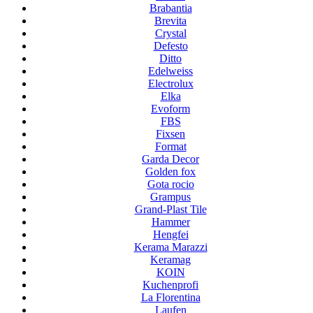
Brabantia
Brevita
Crystal
Defesto
Ditto
Edelweiss
Electrolux
Elka
Evoform
FBS
Fixsen
Format
Garda Decor
Golden fox
Gota rocio
Grampus
Grand-Plast Tile
Hammer
Hengfei
Kerama Marazzi
Keramag
KOIN
Kuchenprofi
La Florentina
Laufen