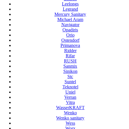
Leelongs
Legrand
Mercury Sanitary
Michael Aram
Navigator
Opadiris
Orio
Ostendorf
Primanova
Ridder
Rifar
RUSH
Sanmix
Sinikon
Stc
Suntel
Teknotel
Uniel
Verran
Vitra
WasserKRAFT
Wenko
Wenko sanitary
Wess
Worx