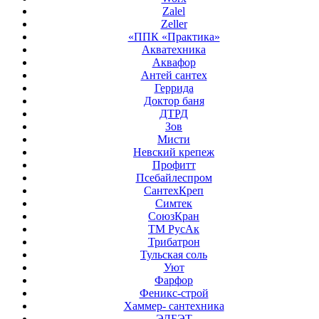
Zalel
Zeller
«ППК «Практика»
Акватехника
Аквафор
Антей сантех
Геррида
Доктор баня
ДТРД
Зов
Мисти
Невский крепеж
Профитт
Псебайлеспром
СантехКреп
Симтек
СоюзКран
ТМ РусАк
Трибатрон
Тульская соль
Уют
Фарфор
Феникс-строй
Хаммер- сантехника
ЭЛБЭТ