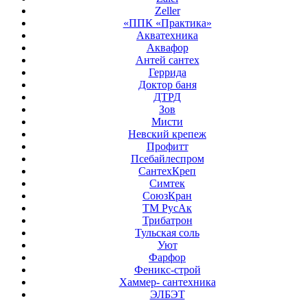
Zeller
«ППК «Практика»
Акватехника
Аквафор
Антей сантех
Геррида
Доктор баня
ДТРД
Зов
Мисти
Невский крепеж
Профитт
Псебайлеспром
СантехКреп
Симтек
СоюзКран
ТМ РусАк
Трибатрон
Тульская соль
Уют
Фарфор
Феникс-строй
Хаммер- сантехника
ЭЛБЭТ