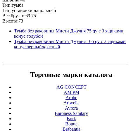
Тип:тумба
Тип установки:напольный
Вес брутто:69.75
Высота:73
Тумба без раковины Мисти Джулия 75 qv с 3 ящиками
конус голубой
Тумба без раковины Мисти Джулия 105 qv с 3 ящиками
конус черный/красный
Торговые марки каталога
AG CONCEPT
AM.PM
Arohe
Artwelle
Avrora
Baroness Sanitary
Bork
Boutte
Brabantia