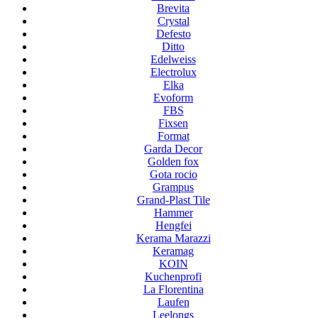
Brevita
Crystal
Defesto
Ditto
Edelweiss
Electrolux
Elka
Evoform
FBS
Fixsen
Format
Garda Decor
Golden fox
Gota rocio
Grampus
Grand-Plast Tile
Hammer
Hengfei
Kerama Marazzi
Keramag
KOIN
Kuchenprofi
La Florentina
Laufen
Leelongs