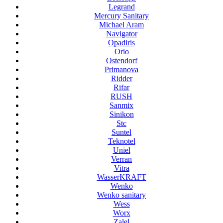
Legrand
Mercury Sanitary
Michael Aram
Navigator
Opadiris
Orio
Ostendorf
Primanova
Ridder
Rifar
RUSH
Sanmix
Sinikon
Stc
Suntel
Teknotel
Uniel
Verran
Vitra
WasserKRAFT
Wenko
Wenko sanitary
Wess
Worx
Zalel