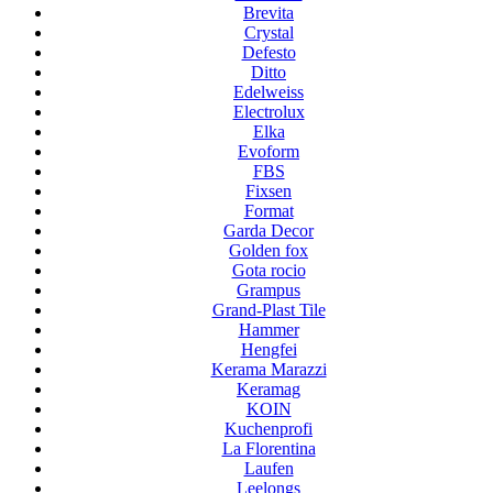
Brevita
Crystal
Defesto
Ditto
Edelweiss
Electrolux
Elka
Evoform
FBS
Fixsen
Format
Garda Decor
Golden fox
Gota rocio
Grampus
Grand-Plast Tile
Hammer
Hengfei
Kerama Marazzi
Keramag
KOIN
Kuchenprofi
La Florentina
Laufen
Leelongs