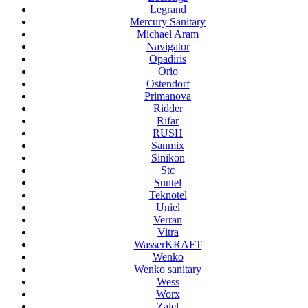
Legrand
Mercury Sanitary
Michael Aram
Navigator
Opadiris
Orio
Ostendorf
Primanova
Ridder
Rifar
RUSH
Sanmix
Sinikon
Stc
Suntel
Teknotel
Uniel
Verran
Vitra
WasserKRAFT
Wenko
Wenko sanitary
Wess
Worx
Zalel