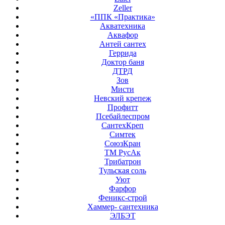
Zeller
«ППК «Практика»
Акватехника
Аквафор
Антей сантех
Геррида
Доктор баня
ДТРД
Зов
Мисти
Невский крепеж
Профитт
Псебайлеспром
СантехКреп
Симтек
СоюзКран
ТМ РусАк
Трибатрон
Тульская соль
Уют
Фарфор
Феникс-строй
Хаммер- сантехника
ЭЛБЭТ