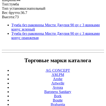
Тип:тумба
Тип установки:напольный
Вес брутто:36.7
Высота:73
Тумба без раковины Мисти Джулия 90 qv с 3 ящиками
конус зеленый
Тумба без раковины Мисти Джулия 90 qv с 3 ящиками
конус оранжевая
Торговые марки каталога
AG CONCEPT
AM.PM
Arohe
Artwelle
Avrora
Baroness Sanitary
Bork
Boutte
Brabantia