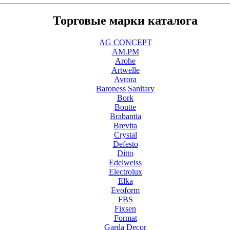
Торговые марки каталога
AG CONCEPT
AM.PM
Arohe
Artwelle
Avrora
Baroness Sanitary
Bork
Boutte
Brabantia
Brevita
Crystal
Defesto
Ditto
Edelweiss
Electrolux
Elka
Evoform
FBS
Fixsen
Format
Garda Decor