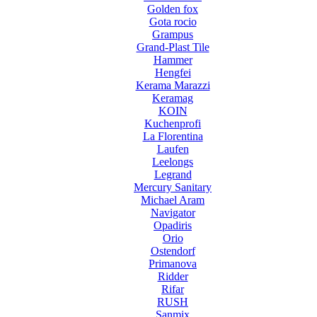
Golden fox
Gota rocio
Grampus
Grand-Plast Tile
Hammer
Hengfei
Kerama Marazzi
Keramag
KOIN
Kuchenprofi
La Florentina
Laufen
Leelongs
Legrand
Mercury Sanitary
Michael Aram
Navigator
Opadiris
Orio
Ostendorf
Primanova
Ridder
Rifar
RUSH
Sanmix