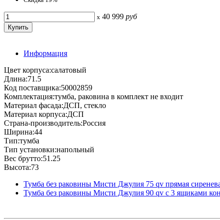
40 999
руб
x
Информация
Цвет корпуса:салатовый
Длина:71.5
Код поставщика:50002859
Комплектация:тумба, раковина в комплект не входит
Материал фасада:ДСП, стекло
Материал корпуса:ДСП
Страна-производитель:Россия
Ширина:44
Тип:тумба
Тип установки:напольный
Вес брутто:51.25
Высота:73
Тумба без раковины Мисти Джулия 75 qv прямая сиренев
Тумба без раковины Мисти Джулия 90 qv с 3 ящиками кон