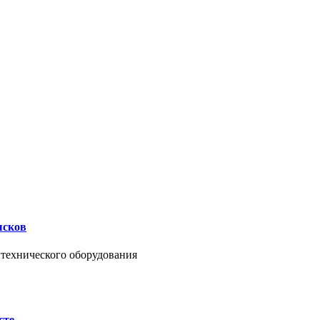
ысков
нтехнического оборудования
сте