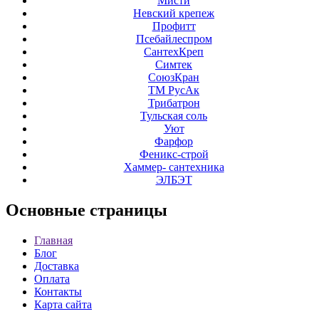
Мисти
Невский крепеж
Профитт
Псебайлеспром
СантехКреп
Симтек
СоюзКран
ТМ РусАк
Трибатрон
Тульская соль
Уют
Фарфор
Феникс-строй
Хаммер- сантехника
ЭЛБЭТ
Основные
страницы
Главная
Блог
Доставка
Оплата
Контакты
Карта сайта