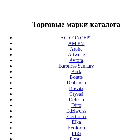
Торговые марки каталога
AG CONCEPT
AM.PM
Arohe
Artwelle
Avrora
Baroness Sanitary
Bork
Boutte
Brabantia
Brevita
Crystal
Defesto
Ditto
Edelweiss
Electrolux
Elka
Evoform
FBS
Fixsen