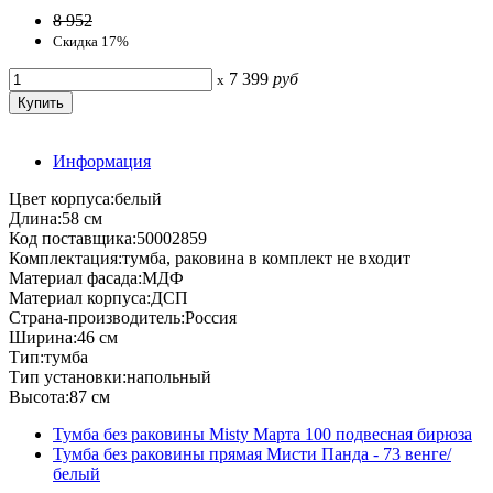
8 952
Скидка 17%
7 399
руб
x
Информация
Цвет корпуса:белый
Длина:58 см
Код поставщика:50002859
Комплектация:тумба, раковина в комплект не входит
Материал фасада:МДФ
Материал корпуса:ДСП
Страна-производитель:Россия
Ширина:46 см
Тип:тумба
Тип установки:напольный
Высота:87 см
Тумба без раковины Misty Марта 100 подвесная бирюза
Тумба без раковины прямая Мисти Панда - 73 венге/
белый