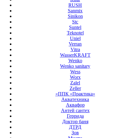
RUSH
Sanmix
Sinikon
Stc
Suntel
Teknotel
Uniel
Verran
Vitra
WasserKRAFT
Wenko
Wenko sanitary
Wess
Worx
Zalel
Zeller
«ППК «Практика»
Акватехника
Аквафор
Антей сантех
Геррида
Доктор баня
ДТРД
Зов