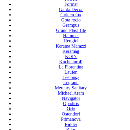
Format
Garda Decor
Golden fox
Gota rocio
Grampus
Grand-Plast Tile
Hammer
Hengfei
Kerama Marazzi
Keramag
KOIN
Kuchenprofi
La Florentina
Laufen
Leelongs
Legrand
Mercury Sanitary
Michael Aram
Navigator
Opadiris
Orio
Ostendorf
Primanova
Ridder
Rifar