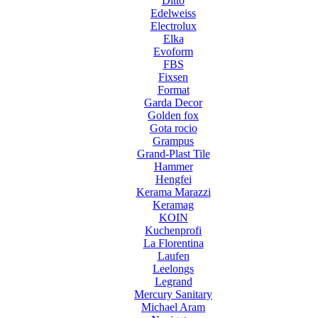
Ditto
Edelweiss
Electrolux
Elka
Evoform
FBS
Fixsen
Format
Garda Decor
Golden fox
Gota rocio
Grampus
Grand-Plast Tile
Hammer
Hengfei
Kerama Marazzi
Keramag
KOIN
Kuchenprofi
La Florentina
Laufen
Leelongs
Legrand
Mercury Sanitary
Michael Aram