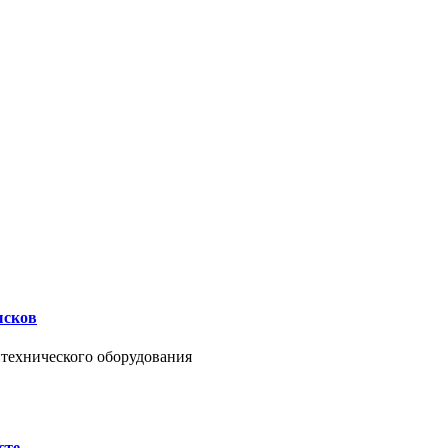
ысков
нтехнического оборудования
сте