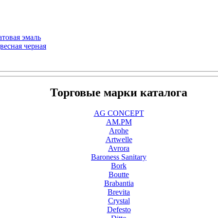
атовая эмаль
весная черная
Торговые марки каталога
AG CONCEPT
AM.PM
Arohe
Artwelle
Avrora
Baroness Sanitary
Bork
Boutte
Brabantia
Brevita
Crystal
Defesto