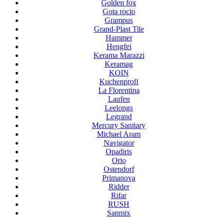
Golden fox
Gota rocio
Grampus
Grand-Plast Tile
Hammer
Hengfei
Kerama Marazzi
Keramag
KOIN
Kuchenprofi
La Florentina
Laufen
Leelongs
Legrand
Mercury Sanitary
Michael Aram
Navigator
Opadiris
Orio
Ostendorf
Primanova
Ridder
Rifar
RUSH
Sanmix