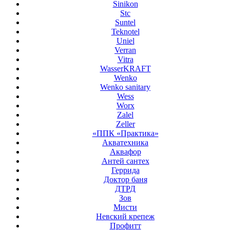
Sinikon
Stc
Suntel
Teknotel
Uniel
Verran
Vitra
WasserKRAFT
Wenko
Wenko sanitary
Wess
Worx
Zalel
Zeller
«ППК «Практика»
Акватехника
Аквафор
Антей сантех
Геррида
Доктор баня
ДТРД
Зов
Мисти
Невский крепеж
Профитт