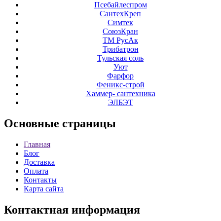
Псебайлеспром
СантехКреп
Симтек
СоюзКран
ТМ РусАк
Трибатрон
Тульская соль
Уют
Фарфор
Феникс-строй
Хаммер- сантехника
ЭЛБЭТ
Основные
страницы
Главная
Блог
Доставка
Оплата
Контакты
Карта сайта
Контактная
информация