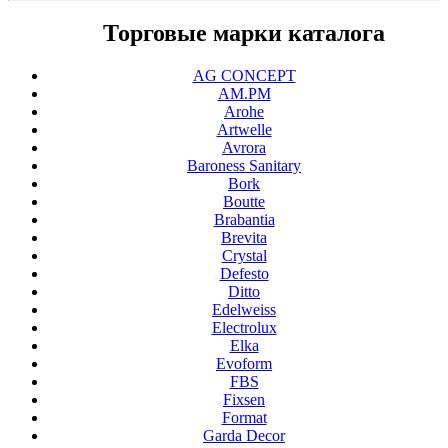
Торговые марки каталога
AG CONCEPT
AM.PM
Arohe
Artwelle
Avrora
Baroness Sanitary
Bork
Boutte
Brabantia
Brevita
Crystal
Defesto
Ditto
Edelweiss
Electrolux
Elka
Evoform
FBS
Fixsen
Format
Garda Decor