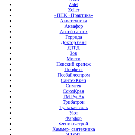
Zalel
Zeller
«ППК «Практика»
Акватехника
Аквафор
Антей сантех
Геррида
Доктор баня
ДТРД
Зов
Мисти
Невский крепеж
Профитт
Псебайлеспром
СантехКреп
Симтек
СоюзКран
ТМ РусАк
Трибатрон
Тульская соль
Уют
Фарфор
Феникс-строй
Хаммер- сантехника
ЭЛБЭТ