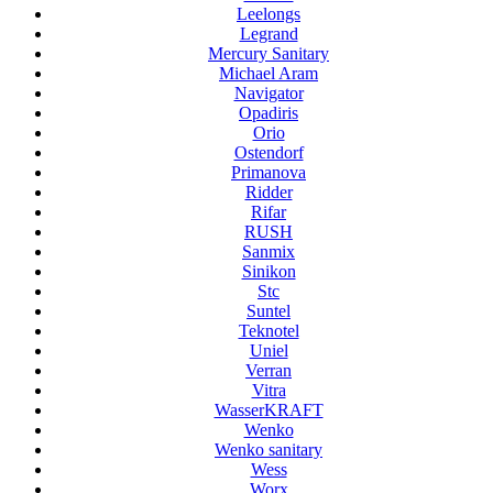
Leelongs
Legrand
Mercury Sanitary
Michael Aram
Navigator
Opadiris
Orio
Ostendorf
Primanova
Ridder
Rifar
RUSH
Sanmix
Sinikon
Stc
Suntel
Teknotel
Uniel
Verran
Vitra
WasserKRAFT
Wenko
Wenko sanitary
Wess
Worx