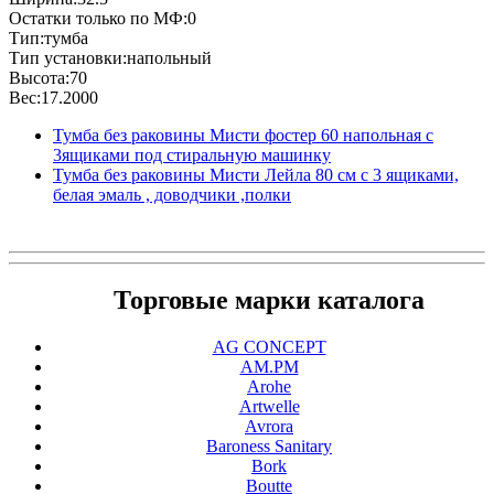
Остатки только по МФ:0
Тип:тумба
Тип установки:напольный
Высота:70
Вес:17.2000
Тумба без раковины Мисти фостер 60 напольная с
3ящиками под стиральную машинку
Тумба без раковины Мисти Лейла 80 см с 3 ящиками,
белая эмаль , доводчики ,полки
Торговые марки каталога
AG CONCEPT
AM.PM
Arohe
Artwelle
Avrora
Baroness Sanitary
Bork
Boutte