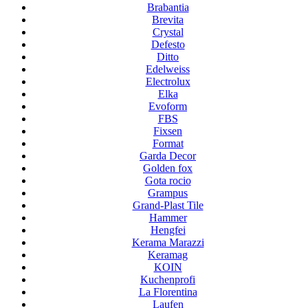
Brabantia
Brevita
Crystal
Defesto
Ditto
Edelweiss
Electrolux
Elka
Evoform
FBS
Fixsen
Format
Garda Decor
Golden fox
Gota rocio
Grampus
Grand-Plast Tile
Hammer
Hengfei
Kerama Marazzi
Keramag
KOIN
Kuchenprofi
La Florentina
Laufen